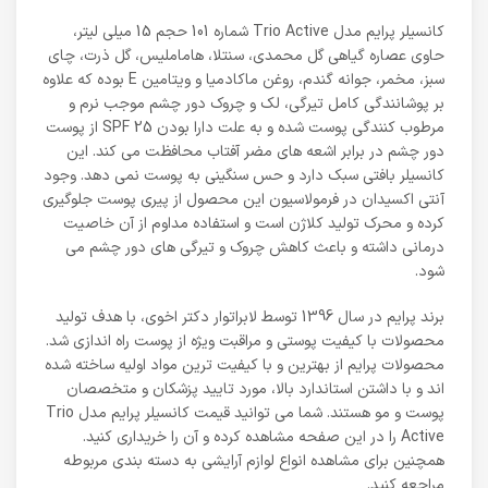
کانسیلر پرایم مدل Trio Active شماره 101 حجم 15 میلی لیتر،
حاوی عصاره گیاهی گل محمدی، سنتلا، هاماملیس، گل ذرت، چای
سبز، مخمر، جوانه گندم، روغن ماکادمیا و ویتامین E بوده که علاوه
بر پوشانندگی کامل تیرگی، لک و چروک دور چشم موجب نرم و
مرطوب کنندگی پوست شده و به علت دارا بودن SPF 25 از پوست
دور چشم در برابر اشعه های مضر آفتاب محافظت می کند. این
کانسیلر بافتی سبک دارد و حس سنگینی به پوست نمی دهد. وجود
آنتی اکسیدان در فرمولاسیون این محصول از پیری پوست جلوگیری
کرده و محرک تولید کلاژن است و استفاده مداوم از آن خاصیت
درمانی داشته و باعث کاهش چروک و تیرگی های دور چشم می
شود.
برند پرایم در سال 1396 توسط لابراتوار دکتر اخوی، با هدف تولید
محصولات با کیفیت پوستی و مراقبت ویژه از پوست راه اندازی شد.
محصولات پرایم از بهترین و با کیفیت ترین مواد اولیه ساخته شده
اند و با داشتن استاندارد بالا، مورد تایید پزشکان و متخصصان
پوست و مو هستند. شما می توانید قیمت کانسیلر پرایم مدل Trio
Active را در این صفحه مشاهده کرده و آن را خریداری کنید.
همچنین برای مشاهده انواع لوازم آرایشی به دسته بندی مربوطه
مراجعه کنید.