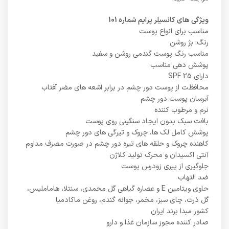
ویژگی های کانسیلر پرایم شماره 101
مناسب برای انواع پوست
رنگ: بژ روشن
مناسب رنگ پوست گندمی روشن و سفید
پوشش دهی مناسب
دارای SPF 25
محافظت از پوست دور چشم در برابر اشعه های مضر آفتاب
آبرسان پوست دور چشم
نرم و مرطوب کننده
بافت سبک بدون ایجاد سنگینی روی پوست
پوشش کامل لک ها، چروک و تیرگی های دور چشم
کاهنده چروک و حلقه های تیره دور چشم در صورت مصرف مداوم
آنتی اکسیدان و محرک تولید کلاژن
جلوگیری از پیری زودرس پوست
ضد التهاب
حاوی ویتامین E و عصاره گیاهی گل محمدی، سنتلا، هاماملیس،
گل ذرت، چای سبز، مخمر، جوانه گندم، روغن ماکادمیا
کشور مبدا برند ایران
صادر کننده مجوز سازمان غذا و دارو