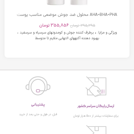
AHA+BHA+PHA محلول ضد جوش موضعی مناسب پوست
های دارای آکنه اسکوویت
355,856
تومان
395,395
تومان
ویژگی و مزایا: • برطرف کننده جوش و کومدونهای سرسیاه و سرسفید •
بهبود دهنده آکنههای التهابی ملایم تا متوسط
پشتیبانی
ارسال رایگان سراسر کشور
قبل، در طول و حتی بعد از خرید
برای سفارشات بیشتر از 500 هزار تومان