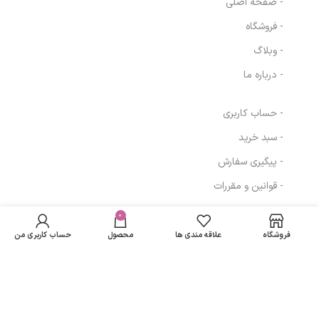
- صفحه اصلی
- فروشگاه
- وبلاگ
- درباره ما
- حساب کاربری
- سبد خرید
- پیگیری سفارش
- قوانین و مقررات
ژل کرم سفت کننده
در انبار
دور چشم پرایم مدل
موجود
0
624,000
تومان
مسیرهای ارتباطی
نمی
C-Prime 4in1 حجم
فروشگاه
علاقه مندی ها
محصول
حساب کاربری من
باشد
20 میلی لیتر
تهران
نمادهای ما