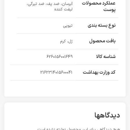
عملکرد محصولات
آبرسان، ضد پف، ضد تیرگی،
پوست
لیفت کننده
نوع بسته بندی
تیوپی
بافت محصول
ژل، کرم
شناسه کالا
6260156001649
کد وزارت بهداشت
2162314015600041
دیدگاهها
هیچ دیدگاهی برای این محصول نوشته نشده است.