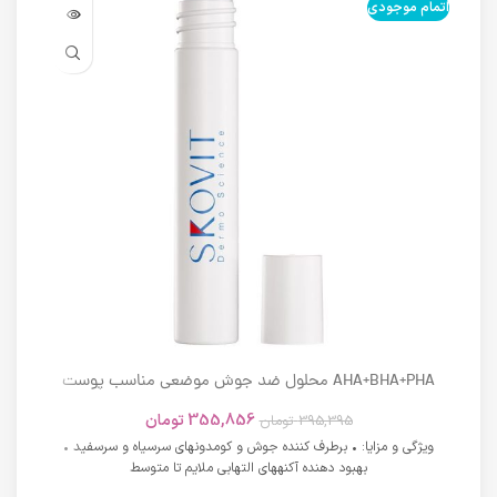
اتمام موجودی
اتما
AHA+BHA+PHA محلول ضد جوش موضعی مناسب پوست
های دارای آکنه اسکوویت
355,856
تومان
395,395
تومان
ویژگی و مزایا: • برطرف کننده جوش و کومدونهای سرسیاه و سرسفید •
بهبود دهنده آکنههای التهابی ملایم تا متوسط