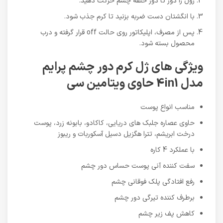
رول را دور تا دور حلقه چشم حرکت دهید.
با انگشتان دست ضربه بزنید تا کرم جذب شود.
پس از مصرف، اپلیکاتور روی حالت off قرار گرفته و درب
محصول بسته شود.
ویژگی های ژل کرم دور چشم پرایم
مدل 4in1 حاوی ویتامین سی
مناسب انواع پوست
حاوی عصاره جلبک های دریایی، کاکادو، بابونه زرد، پوست
درخت ابریشم، تترا هگزیل دسیل آسکوربات و ریبوز
با عملکرد 4 کاره
سفت کننده آنی پوست حساس دور چشم
رفع افتادگی پلک فوقانی چشم
برطرف کننده تیرگی دور چشم
کاهش پف زیر چشم