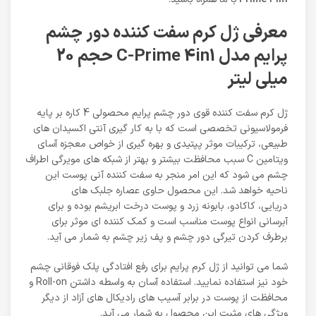
معرفی ژل کرم سفت کننده دور چشم
پرایم مدل C-Prime 4in1 حجم 20
میلی لیتر
ژل کرم سفت کننده قوی دور چشم پرایم محصولی 4 کاره بر پایه
فرمولاسیونی تخصصی است که با به کار گیری آنتی اکسیدان های
طبیعی، ترکیبات موثر پپتیدی و بهره گیری از خواص معجزه آسای
ویتامین C سبب محافظت بیشتر و بهتر از شبکه های مویرگی اطراف
چشم می شود که این امر منجر به سفت کننده آنی پوست این
ناحیه خواهد شد. این محصول حاوی عصاره جلبک های
دریایی، کاکادو، بابونه زرد و پوست درخت ابریشم بوده و برای
آبرسانی انواع پوست مناسب است و کمک کننده ای موثر برای
برطرف کردن تیرگی دور چشم و پف زیر چشم به شمار می آید.
شما می توانید از ژل کرم پرایم برای رفع افتادگی پلک فوقانی چشم
خود نیز استفاده نمایید. استفاده آسان به واسطه داشتن Roll-on و
محافظت از پوست در برابر آسیب های رادیکال های آزاد از دیگر
ویژگی های مثبت این محصول به شمار می آید.