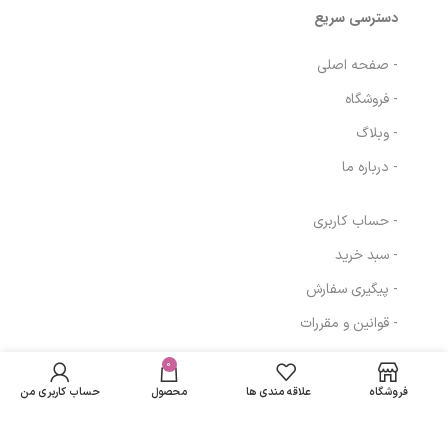
دسترسی سریع
- صفحه اصلی
- فروشگاه
- وبلاگ
- درباره ما
- حساب کاربری
- سبد خرید
- پیگیری سفارش
- قوانین و مقررات
در انبار
ژل ماساژ بدن
موجود
0
4,460,394
تومان
مسیرهای ارتباطی
RELAX 200ML
نمی
ام بی کی
فروشگاه
علاقه مندی ها
محصول
حساب کاربری من
باشد
تهران