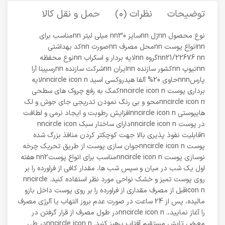
توضیحات
نظرات (0)
حمل و نقل کالا
نوع محصول nnژل nnسایز nn30 میلی لیتر nnمناسب برای
nnانواع پوست nnمحل مصرف nnصورت nnکد بهداشتی
nn21/22676 nnگروه nnلایه بردار و اسکراب nnنوع محفظه
nnتیوپ nnکشور سازنده nnایران nnشرکت سازنده nnرسپینا آرا
پارسnnnحاوی 20% آلفا هیدروکسی اسید nncircle icon nلایه
برداری پوست nncircle icon nکمک به رفع چروک های سطحی
nncircle icon nمحو و بی رنگ نمودن تدریجی جای جوش و لک
هایپوستی nncircle icon nافزایش رطوبت و ایجاد نرمی و لطافت
در پوست nncircle icon nدارای ساختار سبک nncircle icon
nقابلیت نفوذ پذیری بالا جهت کوچکتر کردن منافذ بزرگ شده
پوست nncircle icon nجوان سازی پوست از طریق تحریک چرخه
نوسازی پوست nncircle icon nمناسب برای انواع پوستnn2 هفته
اول یک شب در میان و سپس شب ها، مقدار کافی از فراورده را بر
روی پوست تمیز و خشک نواحی مورد نظر استفاده کنید. nncircle
icon nقبل از مصرف مقداری از فراورده را بر روی پوست داخل بازو
مالیده، پس از 24 ساعت در صورت عدم بروز التهاب یا آلرژی مصرف
را آغاز نمایید،. nncircle icon nدر طول مصرف از قرار گرفتن در
معرض تابش مستقیم آفتاب پرهیز کنید. nncircle icon nدر طی