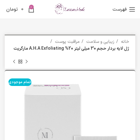
0
فهرست
0
تومان
خانه
زیبایی و سلامت
مراقبت پوست
ژل لایه بردار حجم 30 میلی لیتر 20% A.H.A Exfoliating مارگریت
اتمام موجودی