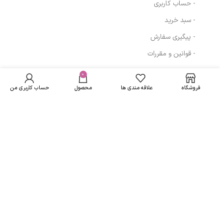
- حساب کاربری
- سبد خرید
- پیگیری سفارش
- قوانین و مقررات
ژل لایه بردار حجم
در انبار
30 میلی لیتر 20%
موجود
0
مسیرهای ارتباطی
516,000
تومان
نمی
A.H.A Exfoliating
فروشگاه
علاقه مندی ها
محصول
حساب کاربری من
باشد
مارگریت
تهران
نمادهای ما