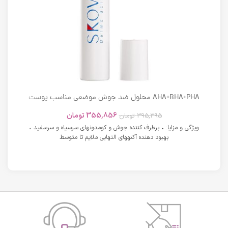
AHA+BHA+PHA محلول ضد جوش موضعی مناسب پوست
های دارای آکنه اسکوویت
355,856
تومان
395,395
تومان
ویژگی و مزایا: • برطرف کننده جوش و کومدونهای سرسیاه و سرسفید •
بهبود دهنده آکنههای التهابی ملایم تا متوسط