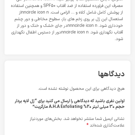
مصرف این فراورده استفاده از ضد آفتاب SPF50 و همچنین استفاده
از پوشش کامل شامل کلاه و … الزامی است. nncircle icon nاز
استعمال این ژل بر روی زخم های باز، سطوح مخاطی و دور چشم
خودداری شود. nnncircle icon nدر جای خشک و خنک و دور از
آفتاب نگهداری شود. nncircle icon nدور از دسترس اطفال نگهداری
شود.
دیدگاهها
هیچ دیدگاهی برای این محصول نوشته نشده است.
اولین نفری باشید که دیدگاهی را ارسال می کنید برای “ژل لایه بردار
حجم 30 میلی لیتر 20% A.H.A Exfoliating مارگریت”
نشانی ایمیل شما منتشر نخواهد شد.
بخش‌های موردنیاز
*
علامت‌گذاری شده‌اند