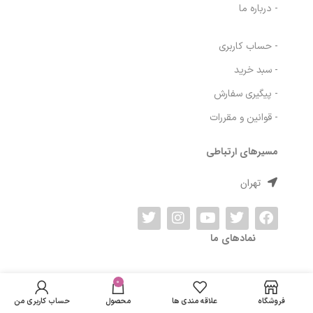
لاریسا مد فروشگاه انواع اکسسوری، لوازم آرایشی و بهداشتی و … .
دسترسی سریع
- صفحه اصلی
- فروشگاه
- وبلاگ
- درباره ما
- حساب کاربری
- سبد خرید
- پیگیری سفارش
- قوانین و مقررات
ژل شستشوی صورت
در انبار
ژیناژن مناسب
موجود
0
185,280
تومان
مسیرهای ارتباطی
پوست خشک و
نمی
نرمال حجم 200
فروشگاه
علاقه مندی ها
محصول
حساب کاربری من
باشد