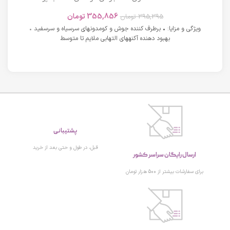
های دارای آکنه اسکوویت
355,856
تومان
395,395
تومان
ویژگی و مزایا: • برطرف کننده جوش و کومدونهای سرسیاه و سرسفید •
بهبود دهنده آکنههای التهابی ملایم تا متوسط
پشتیبانی
ارسال رایگان سراسر کشور
قبل، در طول و حتی بعد از خرید
برای سفارشات بیشتر از 500 هزار تومان