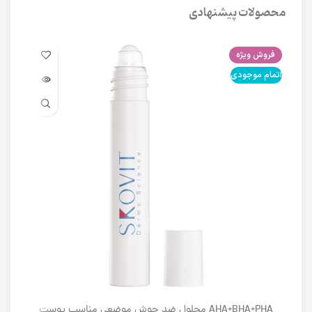
محصولات پیشنهادی
فروش ویژه
فرو
اتمام موجودی
اتما
AHA+BHA+PHA محلول ضد جوش موضعی مناسب پوست