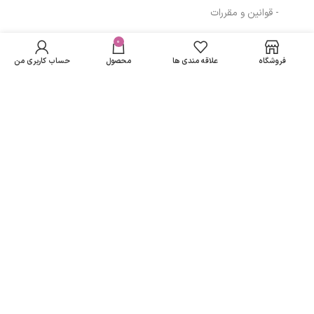
- قوانین و مقررات
پن مخصوص
در انبار
کودکان هیدرودرم
موجود
0
153,408
تومان
مسیرهای ارتباطی
نمی
مدل Safe And
فروشگاه
علاقه مندی ها
محصول
حساب کاربری من
باشد
Pure وزن 100 گرم
تهران
نمادهای ما
تمامی حقوق متعلق به
لاریسا مد
می باشد