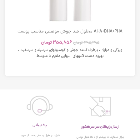
AHA+BHA+PHA محلول ضد جوش موضعی مناسب پوست
های دارای آکنه اسکوویت
355,856
تومان
395,395
تومان
ویژگی و مزایا: • برطرف کننده جوش و کومدونهای سرسیاه و سرسفید •
بهبود دهنده آکنههای التهابی ملایم تا متوسط
پشتیبانی
ارسال رایگان سراسر کشور
قبل، در طول و حتی بعد از خرید
برای سفارشات بیشتر از 500 هزار تومان