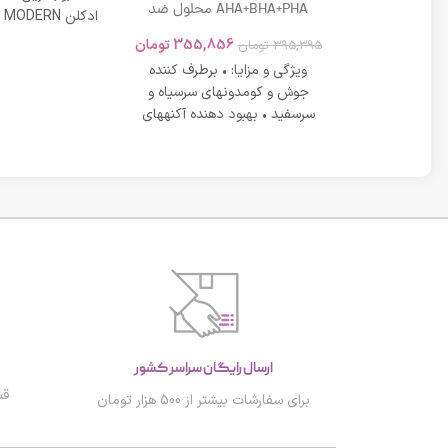
DD کرم لافارر شماره 02 حجم 33
AHA+BHA+PHA محلول ضد
 بژ روشن
جوش موضعی مناسب پوست
در عین شادابی 
تومان
355,856
تومان
395,395
تومان
های دارای آکنه اسکوویت
رم لافارر بژ
ویژگی و مزایا: • برطرف کننده
روشن dd کرم لافارر شماره 2 علاوه
جوش و کومدونهای سرسیاه و
نندگی عیوب
سرسفید • بهبود دهنده آکنههای
کرد های
التهابی ملایم تا متوسط
ارسال رایگان سراسر کشور
قب
برای سفارشات بیشتر از 500 هزار تومان