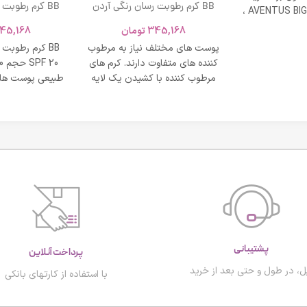
BB کرم رطوبت رسان رنگی آردن
BB کرم رطوبت
ادکلن AVENTUS BIG MODERN ،
SPF 20 حجم 40 میلی لیتر – بژ
و نشاط و وقار
345,168
تومان
45,168
روشن
طبی
پوست های مختلف نیاز به مرطوب
BB کرم رطوبت
کننده های متفاوت دارند. کرم های
مرطوب کننده با کشیدن یک لایه
طبیعی پوست های
محافظت روی
پشتیبانی
پرداخت آنلاین
ل، در طول و حتی بعد از خرید
با استفاده از کارتهای بانکی