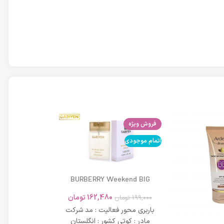
فروش ویژه
اتمام موجودی
اتمام موجودی
BURBERRY Weekend BIG
MODERN 45ml
162,480
تومان
199,000
تومان
باربری محور فعالیت : مد شرکت
مادر : کوتی کشور : انگلستان