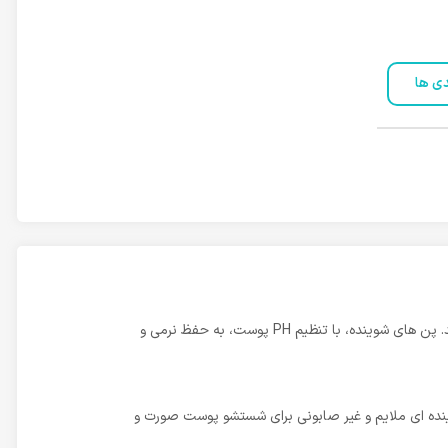
دی ها
پن های شستشو، پاک کننده های صورت غیر صابونی هستند که با فرمولاسیون جدید تر، جایگزین مناسبی برای صابون ها محسوب می شوند. پن های شوینده، با تنظیم PH پوست، به حفظ نرمی و
نده ای ملایم و غیر صابونی برای شستشو پوست صورت و