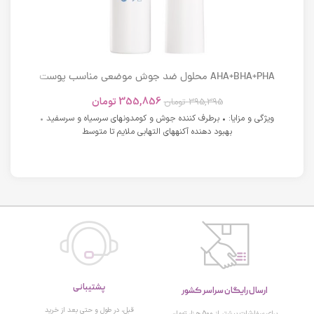
AHA+BHA+PHA محلول ضد جوش موضعی مناسب پوست
های دارای آکنه اسکوویت
355,856
تومان
395,395
تومان
ویژگی و مزایا: • برطرف کننده جوش و کومدونهای سرسیاه و سرسفید •
بهبود دهنده آکنههای التهابی ملایم تا متوسط
پشتیبانی
ارسال رایگان سراسر کشور
قبل، در طول و حتی بعد از خرید
برای سفارشات بیشتر از 500 هزار تومان