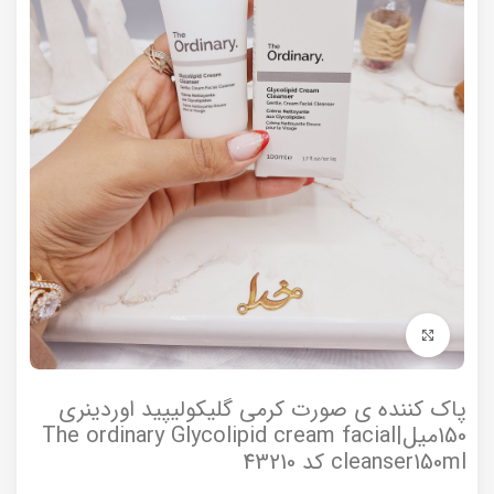
برای بزرگنمایی کلیک کنید
پاک کننده ی صورت کرمی گلیکولیپید اوردینری
150میل|The ordinary Glycolipid cream facial
cleanser150ml کد 43210