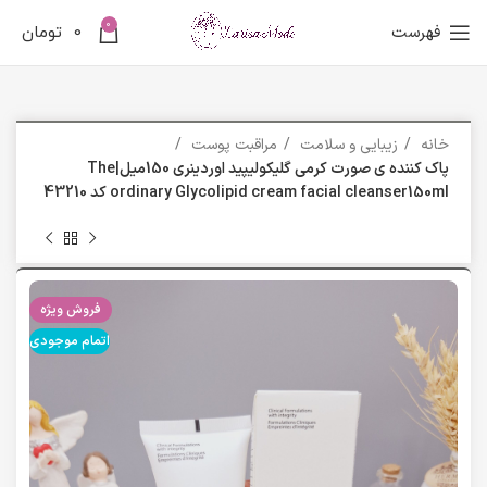
0
فهرست
0
تومان
خانه
زیبایی و سلامت
مراقبت پوست
پاک کننده ی صورت کرمی گلیکولیپید اوردینری 150میل|The
ordinary Glycolipid cream facial cleanser150ml کد 43210
فروش ویژه
اتمام موجودی