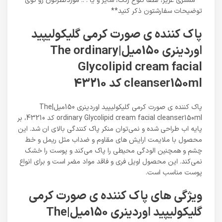
**مشتری عزیز، لطفا تنوع رنگ، سایز و یا . .. موردنظرتون رو توی
توضیحات سفارشتون ذکر کنید**
پاک کننده ی صورت کرمی گلیکولیپید
اوردینری 150میل|The ordinary
Glycolipid cream facial
cleanser150ml کد 43210
پاک کننده ی صورت کرمی گلیکولیپید اوردینری 150میل|The
ordinary Glycolipid cream facial cleanser150ml کد 43210، بر
پایه اب طراحی شده و نمی‌توان منکر پاک کنندگی بالای ان شد. این
محصول با ملایمت ارایش های مقاوم و ضداب مثل ریمل و خط
چشم و همچنین الودگی محیطی را پاک می‌کند و پوست را خشک
نمی‌کند. این محصول اویل فری و فاقد مواد مضر است و برای انواع
پوست مناسب است.
ویژگی های پاک کننده ی صورت کرمی
گلیکولیپید اوردینری 150میل|The