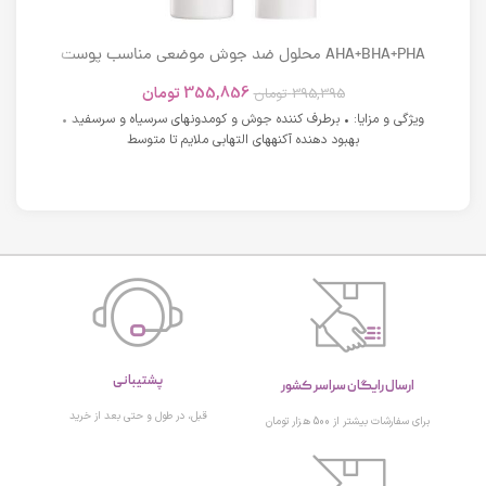
AHA+BHA+PHA محلول ضد جوش موضعی مناسب پوست
های دارای آکنه اسکوویت
355,856
تومان
395,395
تومان
ویژگی و مزایا: • برطرف کننده جوش و کومدونهای سرسیاه و سرسفید •
بهبود دهنده آکنههای التهابی ملایم تا متوسط
پشتیبانی
ارسال رایگان سراسر کشور
قبل، در طول و حتی بعد از خرید
برای سفارشات بیشتر از 500 هزار تومان