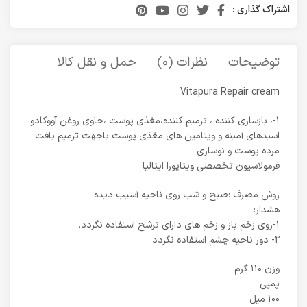
اشتراک گذاری :
توضیحات
نظرات (0)
حمل و نقل کالا
Vitapura Repair cream
۱-، بازسازی کننده ، ترمیم کننده،مغذی پوست ،حاوی روغن آووکادو
اسیدهای آمینه و ویتامین های مغذی پوست باجهت ترمیم بافت
مرده پوست و نوسازی
فرمولاسیون تخصصی ویتاپورا ایتالیا
روش مصرف :صبح و شب روی ناحیه آسیب دیده
هشدار:
۱-روی زخم باز و زخم های دارای ترشح استفاده نگردد.
۲- دور ناحیه چشم استفاده نگردد
وزن ۱۱۰ گرم
پمپی
۱۰۰ میل