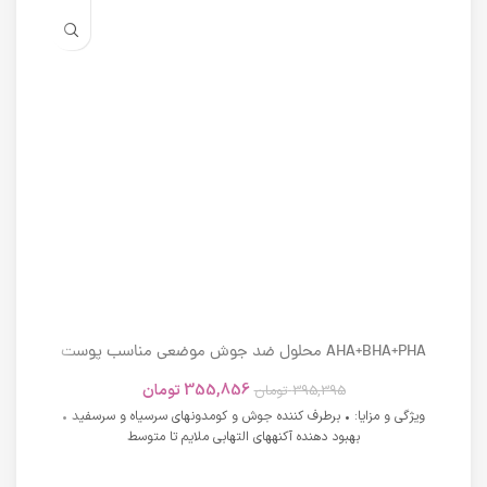
AHA+BHA+PHA محلول ضد جوش موضعی مناسب پوست
های دارای آکنه اسکوویت
355,856
تومان
395,395
تومان
ویژگی و مزایا: • برطرف کننده جوش و کومدونهای سرسیاه و سرسفید •
بهبود دهنده آکنههای التهابی ملایم تا متوسط