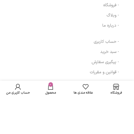
- فروشگاه
- وبلاگ
- درباره ما
- حساب کاربری
- سبد خرید
- پیگیری سفارش
- قوانین و مقررات
نرم‌کننده مو گیاهی
در انبار
کامفری روت
موجود
0
142,000
تومان
مسیرهای ارتباطی
نمی
مای|my comfrey
فروشگاه
علاقه مندی ها
محصول
حساب کاربری من
باشد
root conditioner
تهران
نمادهای ما