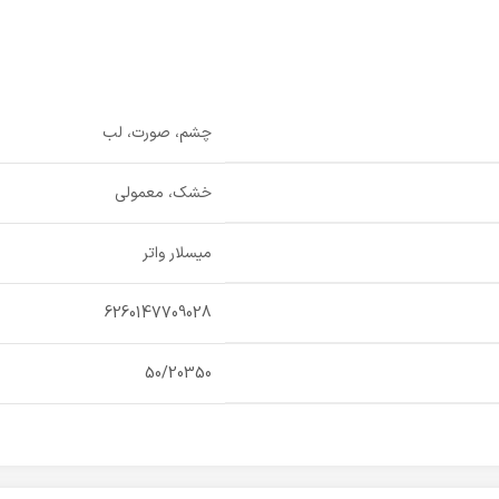
چشم، صورت، لب
خشک، معمولی
میسلار واتر
6260147709028
50/20350