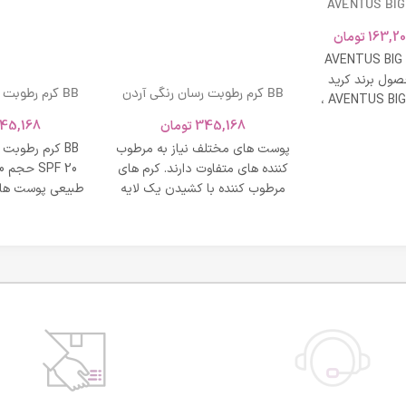
AVENTUS BIG
163,20
تومان
AVENTUS BIG
ول برند کرید
BB کرم رطوبت رسان رنگی آردن
BB کرم رطوبت
ادکلن AVENTUS BIG MODERN ،
SPF 20 حجم 40 میلی لیتر – بژ
و نشاط و وقار
345,168
تومان
45,168
روشن
طبی
پوست های مختلف نیاز به مرطوب
BB کرم رطوبت
کننده های متفاوت دارند. کرم های
مرطوب کننده با کشیدن یک لایه
طبیعی پوست های
محافظت روی