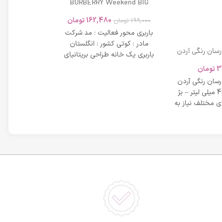
BURBERRY Weekend BIG
MODERN 45ml
162,480
تومان
199,000
تومان
باربری محور فعالیت : مد شرکت
مادر : کوتی کشور : انگلستان
 رسان رنگی آردن
باربری یک خانه طراحی بریتانیای
SPF 20 حجم 40 میلی لیتر – بژ
میلی لیتر
لوکس است که
3
تومان
42,734
عی
 رسان رنگی آردن
مشخصات دی دی 
SPF 20 حجم 40 میلی لیتر – بژ
 مختلف نیاز به
بر خاصیت پو
پوست، عم