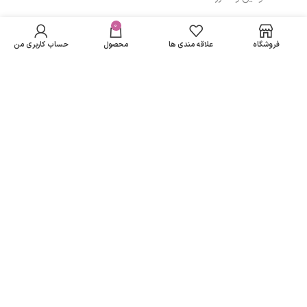
میسلار واتر ژیناژن
در انبار
مناسب پوست
موجود
0
144,480
تومان
مسیرهای ارتباطی
نمی
خشک و نرمال
فروشگاه
علاقه مندی ها
محصول
حساب کاربری من
باشد
حجم 200 میلی لیتر
تهران
نمادهای ما
تمامی حقوق متعلق به
لاریسا مد
می باشد