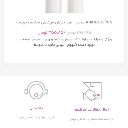
AHA+BHA+PHA محلول ضد جوش موضعی مناسب پوست
های دارای آکنه اسکوویت
355,856
تومان
395,395
تومان
ویژگی و مزایا: • برطرف کننده جوش و کومدونهای سرسیاه و سرسفید •
بهبود دهنده آکنههای التهابی ملایم تا متوسط
پشتیبانی
ارسال رایگان سراسر کشور
قبل، در طول و حتی بعد از خرید
برای سفارشات بیشتر از 500 هزار تومان