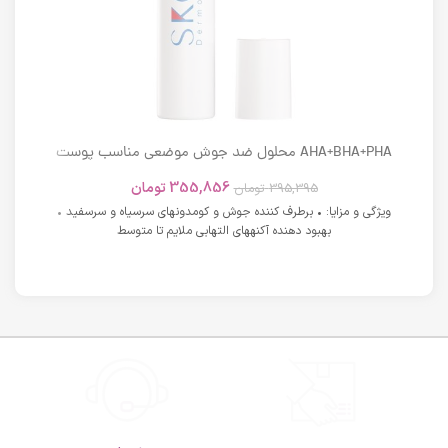
AHA+BHA+PHA محلول ضد جوش موضعی مناسب پوست
های دارای آکنه اسکوویت
355,856
تومان
395,395
تومان
ویژگی و مزایا: • برطرف کننده جوش و کومدونهای سرسیاه و سرسفید •
بهبود دهنده آکنههای التهابی ملایم تا متوسط