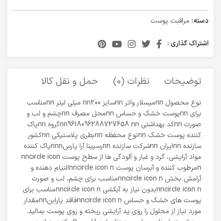
دسته:
مراقبت پوست
اشتراک گذاری :
توضیحات
نظرات (0)
حمل و نقل کالا
نوع محصول nnمیسلار واتر nnسایز nn200 میلی لیتر nnمناسب
برای nnپوست خشک و حساس nnمحل مصرف nnچشم و لب و
صورت nnکد بهداشتی nn9618096288727658 nnگروه nnپاک
کننده پوست خشک nnنوع محفظه nnبطری پلاستیکی nnکشور
سازنده nnایران nnشرکت سازنده nnرسپینا آرا پارسnnnپاک کننده
مواد آرایشی، گرد و غبار و آلودگی ها از سطح پوست nncircle icon
nمرطوب کننده و آبرسان پوست nncircle icon nالتیام دهنده و
آرامش بخش nncircle icon nمناسب برای چشم، لب و صورت
nncircle icon nبدون نیاز به آبکشی nncircle icon nمناسب برای
پوست های خشک و حساس nncircle icon nفاقد پارابنnnمقدار
مورد نیاز از محلول را روی پد آرایشی ریخته و روی پوست بمالید.