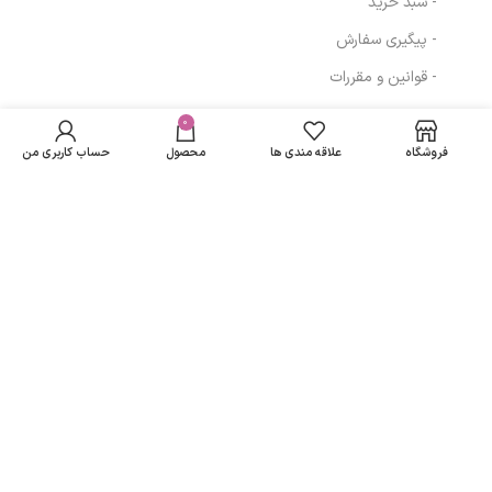
- سبد خرید
- پیگیری سفارش
- قوانین و مقررات
میسلار واتر
در انبار
465,000
تومان
(پوست خشک و
موجود
0
مسیرهای ارتباطی
نمی
حساس) حجم 200
348,750
تومان
فروشگاه
علاقه مندی ها
محصول
حساب کاربری من
باشد
میلی لیتر مارگریت
تهران
نمادهای ما
تمامی حقوق متعلق به
لاریسا مد
می باشد