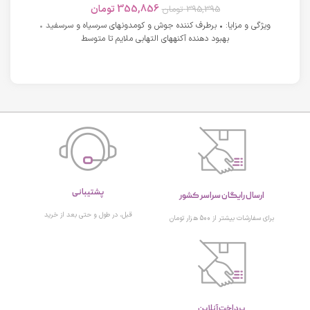
355,856
تومان
395,395
تومان
ویژگی و مزایا: • برطرف کننده جوش و کومدونهای سرسیاه و سرسفید •
بهبود دهنده آکنههای التهابی ملایم تا متوسط
پشتیبانی
ارسال رایگان سراسر کشور
قبل، در طول و حتی بعد از خرید
برای سفارشات بیشتر از 500 هزار تومان
پرداخت آنلاین