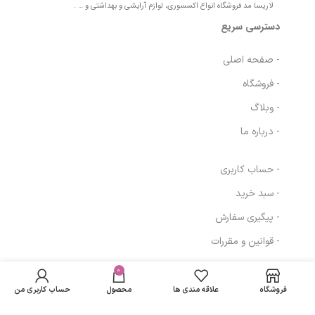
لاریسا مد فروشگاه انواع اکسسوری، لوازم آرایشی و بهداشتی و … .
دسترسی سریع
- صفحه اصلی
- فروشگاه
- وبلاگ
- درباره ما
- حساب کاربری
- سبد خرید
- پیگیری سفارش
- قوانین و مقررات
در انبار
مکمل 30 میلی
موجود
0
2,276,729
تومان
مسیرهای ارتباطی
لیترDIA IV ام بی
نمی
کی
فروشگاه
علاقه مندی ها
محصول
حساب کاربری من
باشد
تهران