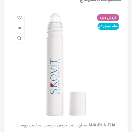
فروش ویژه
فرو
اتمام موجودی
اتما
AHA+BHA+PHA محلول ضد جوش موضعی مناسب پوست
های دارای آکنه اسکوویت