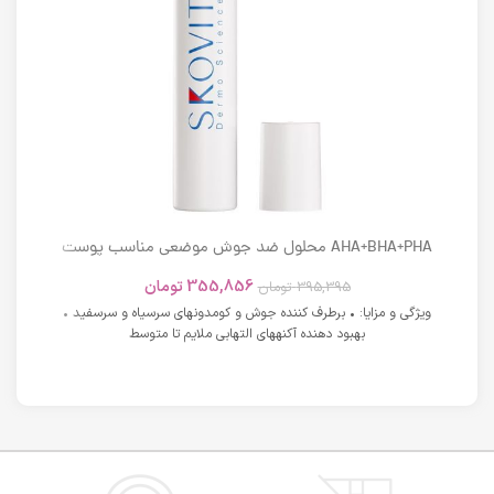
AHA+BHA+PHA محلول ضد جوش موضعی مناسب پوست
های دارای آکنه اسکوویت
355,856
تومان
395,395
تومان
ویژگی و مزایا: • برطرف کننده جوش و کومدونهای سرسیاه و سرسفید •
بهبود دهنده آکنههای التهابی ملایم تا متوسط