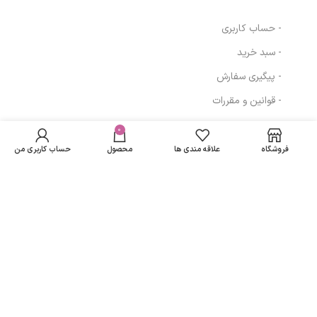
- حساب کاربری
- سبد خرید
- پیگیری سفارش
- قوانین و مقررات
مکمل پوست و
در انبار
گوارش کنگر با
موجود
0
2,778,606
تومان
مسیرهای ارتباطی
کولین (60
نمی
کپسول، فیتو) ام
فروشگاه
علاقه مندی ها
محصول
حساب کاربری من
باشد
بی کی
تهران
نمادهای ما