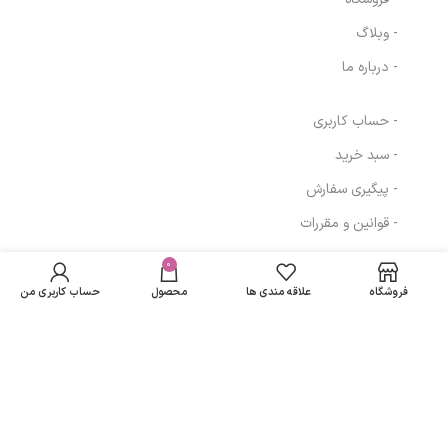
- وبلاگ
- درباره ما
- حساب کاربری
- سبد خرید
- پیگیری سفارش
- قوانین و مقررات
مکمل فرمول IV
در انبار
– هارمونی (60
موجود
0
2,924,849
تومان
مسیرهای ارتباطی
نمی
کپسول) ام بی
فروشگاه
علاقه مندی ها
محصول
حساب کاربری من
باشد
کی
تهران
نمادهای ما