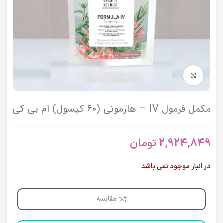
برای بزرگنمایی کلیک کنید
مکمل فرمول IV – هارمونی (60 کپسول) ام بی کی
2,924,849
تومان
در انبار موجود نمی باشد
مقایسه