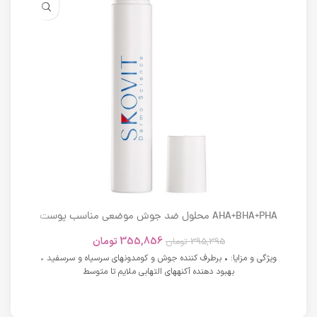
AHA+BHA+PHA محلول ضد جوش موضعی مناسب پوست
های دارای آکنه اسکوویت
355,856
تومان
395,395
تومان
ویژگی و مزایا: • برطرف کننده جوش و کومدونهای سرسیاه و سرسفید •
بهبود دهنده آکنههای التهابی ملایم تا متوسط