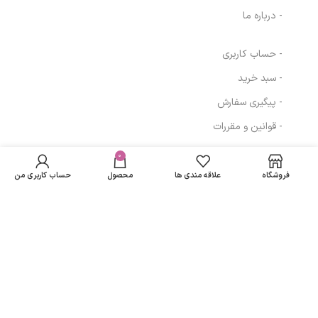
- درباره ما
- حساب کاربری
- سبد خرید
- پیگیری سفارش
- قوانین و مقررات
محلول پاک کننده
در انبار
دو فازی آرایش
موجود
0
220,524
تومان
مسیرهای ارتباطی
چشم و لب
نمی
هیدرودرم حجم 115
فروشگاه
علاقه مندی ها
محصول
حساب کاربری من
باشد
میلی لیتر
تهران
نمادهای ما