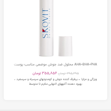
AHA+BHA+PHA محلول ضد جوش موضعی مناسب پوست
های دارای آکنه اسکوویت
355,856
تومان
395,395
تومان
ویژگی و مزایا: • برطرف کننده جوش و کومدونهای سرسیاه و سرسفید •
بهبود دهنده آکنههای التهابی ملایم تا متوسط