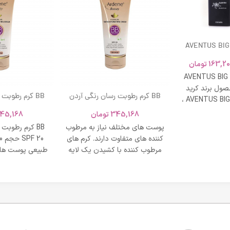
AVENTUS BIG
163,20
تومان
AVENTUS BIG
ول برند کرید
BB کرم رطوبت رسان رنگی آردن
BB کرم رطوبت
ادکلن AVENTUS BIG MODERN ،
SPF 20 حجم 40 میلی لیتر – بژ
و نشاط و وقار
345,168
تومان
45,168
روشن
طبی
پوست های مختلف نیاز به مرطوب
BB کرم رطوبت
کننده های متفاوت دارند. کرم های
مرطوب کننده با کشیدن یک لایه
طبیعی پوست های
محافظت روی