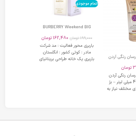
اتمام موجودی
BURBERRY Weekend BIG
MODERN 45ml
162,480
تومان
199,000
تومان
باربری محور فعالیت : مد شرکت
مادر : کوتی کشور : انگلستان
 رسان رنگی آردن
باربری یک خانه طراحی بریتانیای
SPF 20 حجم 40 میلی لیتر – بژ
میلی لیتر
لوکس است که
3
تومان
42,734
عی
 رسان رنگی آردن
مشخصات دی دی 
SPF 20 حجم 40 میلی لیتر – بژ
 مختلف نیاز به
بر خاصیت پو
پوست، عم