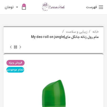
0
فهرست
0
تومان
خانه
زیبایی و سلامت
مام رول زنانه جانگل مای|My deo roll on jungle
فروش ویژه
اتمام موجودی