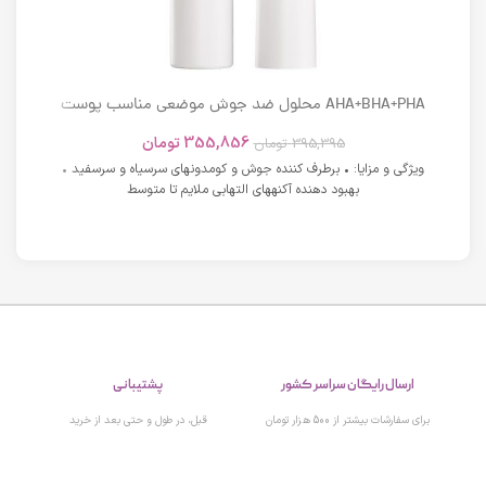
AHA+BHA+PHA محلول ضد جوش موضعی مناسب پوست
های دارای آکنه اسکوویت
355,856
تومان
395,395
تومان
ویژگی و مزایا: • برطرف کننده جوش و کومدونهای سرسیاه و سرسفید •
بهبود دهنده آکنههای التهابی ملایم تا متوسط
پشتیبانی
ارسال رایگان سراسر کشور
قبل، در طول و حتی بعد از خرید
برای سفارشات بیشتر از 500 هزار تومان