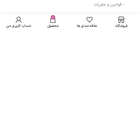
- قوانین و مقررات
در انبار
ماسک مو پروتئینه
موجود
0
166,000
تومان
مسیرهای ارتباطی
مای|My Protein
نمی
Hair Mask
فروشگاه
علاقه مندی ها
محصول
حساب کاربری من
باشد
تهران
نمادهای ما
تمامی حقوق متعلق به
لاریسا مد
می باشد