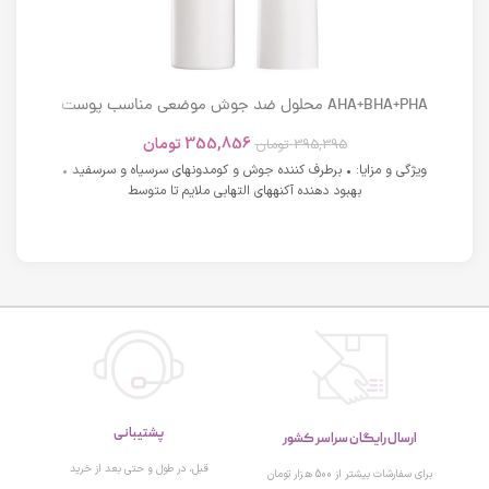
AHA+BHA+PHA محلول ضد جوش موضعی مناسب پوست
های دارای آکنه اسکوویت
355,856
تومان
395,395
تومان
ویژگی و مزایا: • برطرف کننده جوش و کومدونهای سرسیاه و سرسفید •
بهبود دهنده آکنههای التهابی ملایم تا متوسط
پشتیبانی
ارسال رایگان سراسر کشور
قبل، در طول و حتی بعد از خرید
برای سفارشات بیشتر از 500 هزار تومان