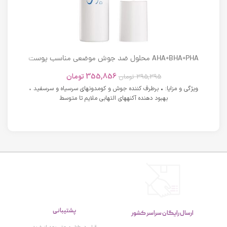
AHA+BHA+PHA محلول ضد جوش موضعی مناسب پوست
های دارای آکنه اسکوویت
355,856
تومان
395,395
تومان
ویژگی و مزایا: • برطرف کننده جوش و کومدونهای سرسیاه و سرسفید •
بهبود دهنده آکنههای التهابی ملایم تا متوسط
پشتیبانی
ارسال رایگان سراسر کشور