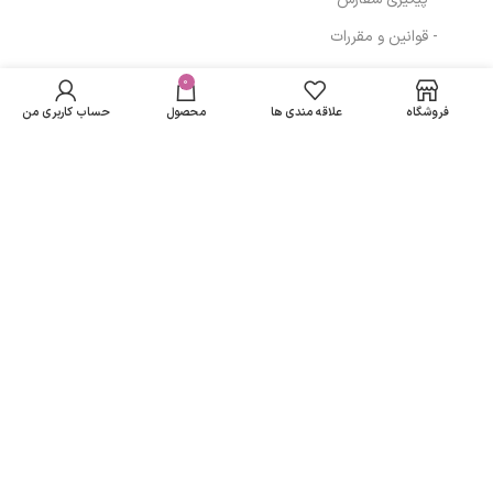
- قوانین و مقررات
ماسک مو لافارر
در انبار
مناسب موهای
موجود
0
478,345
تومان
مسیرهای ارتباطی
نمی
معمولی حجم 200
فروشگاه
علاقه مندی ها
محصول
حساب کاربری من
باشد
میلی لیتر
تهران
نمادهای ما
تمامی حقوق متعلق به
لاریسا مد
می باشد