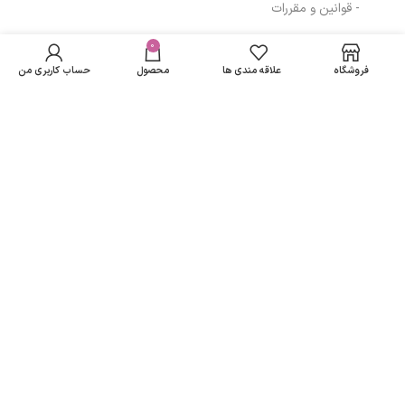
- قوانین و مقررات
ماسک مو دافی
در انبار
مناسب موهای رنگ
موجود
0
79,968
تومان
مسیرهای ارتباطی
نمی
شده و بلوند حجم
فروشگاه
علاقه مندی ها
محصول
حساب کاربری من
باشد
300 میل
تهران
نمادهای ما
تمامی حقوق متعلق به
لاریسا مد
می باشد