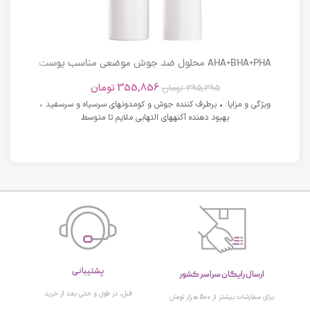
AHA+BHA+PHA محلول ضد جوش موضعی مناسب پوست
های دارای آکنه اسکوویت
355,856
تومان
395,395
تومان
ویژگی و مزایا: • برطرف کننده جوش و کومدونهای سرسیاه و سرسفید •
بهبود دهنده آکنههای التهابی ملایم تا متوسط
پشتیبانی
ارسال رایگان سراسر کشور
قبل، در طول و حتی بعد از خرید
برای سفارشات بیشتر از 500 هزار تومان