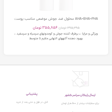
AHA+BHA+PHA محلول ضد جوش موضعی مناسب پوست
های دارای آکنه اسکوویت
355,856
تومان
395,395
تومان
ویژگی و مزایا: • برطرف کننده جوش و کومدونهای سرسیاه و سرسفید •
بهبود دهنده آکنههای التهابی ملایم تا متوسط
پشتیبانی
ارسال رایگان سراسر کشور
قبل، در طول و حتی بعد از خرید
برای سفارشات بیشتر از 500 هزار تومان