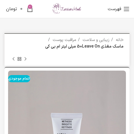
0
فهرست
0
تومان
خانه
زیبایی و سلامت
مراقبت پوست
ماسک مغذی 50Leave On میلی لیتر ام بی کی
اتمام موجودی