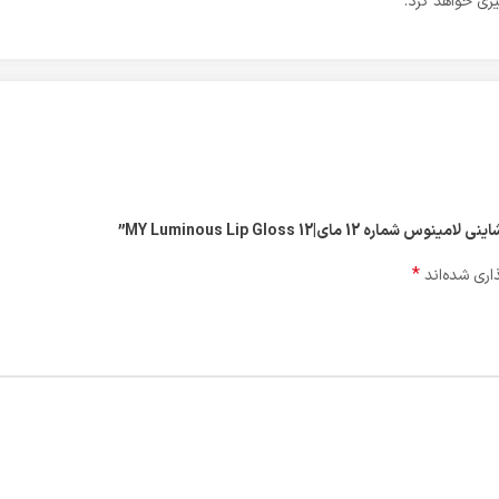
ری خواهد کرد.
ای|MY Luminous Lip Gloss 12”
*
اری شده‌اند