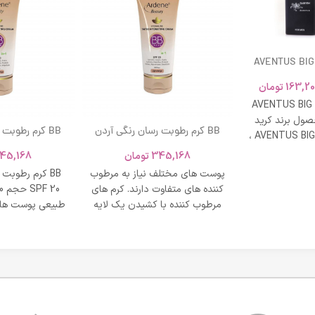
AVENTUS BIG
163,20
تومان
AVENTUS BIG
ول برند کرید
BB کرم رطوبت رسان رنگی آردن
BB کرم رطوبت
ادکلن AVENTUS BIG MODERN ،
SPF 20 حجم 40 میلی لیتر – بژ
و نشاط و وقار
345,168
تومان
45,168
روشن
طبی
پوست های مختلف نیاز به مرطوب
BB کرم رطوبت
کننده های متفاوت دارند. کرم های
مرطوب کننده با کشیدن یک لایه
طبیعی پوست های
محافظت روی