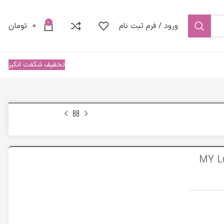
0
ورود / فرم ثبت نام
0
تومان
تخفیف شگفت انگیز
 12 مای|MY Luminous