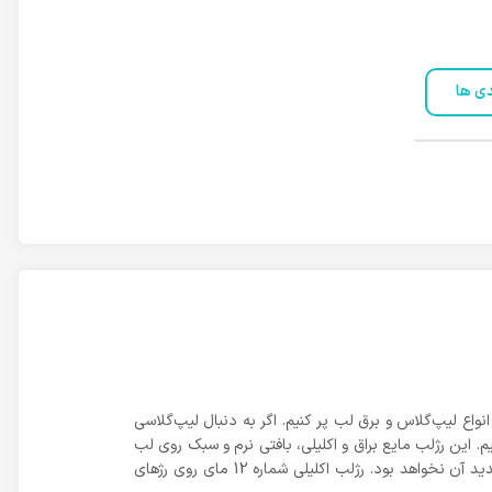
دی ها
نواع لیپ‌گلاس و برق لب پر کنیم. اگر به دنبال لیپ‌گلاسی
ی هم به آن اضافه کند به شما، رژ لب مایع اکلیلی لامینوس مای شماره 12 را پیشنهاد می‌کنیم. این رژلب مایع براق و اکلیلی، بافتی نرم و سبک روی لب
داشته و ماندگاری بالایی هم دارد. از این رو در گرمای تابستان، خبری از ماسیدن لیپ گلاس روی لب نیست و در مهمانی‌ها نیازی به تجدید آن نخواهد بود. رژلب اکلیلی شماره 12 مای روی رژ‌های