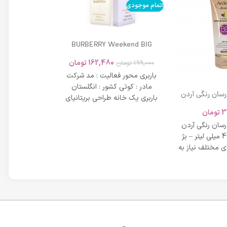
اتمام موجودی
BURBERRY Weekend BIG
MODERN 45ml
162,480
تومان
199,000
تومان
باربری محور فعالیت : مد شرکت
مادر : کوتی کشور : انگلستان
 رسان رنگی آردن
باربری یک خانه طراحی بریتانیای
SPF 20 حجم 40 میلی لیتر – بژ
میلی لیتر
لوکس است که
3
تومان
42,734
عی
 رسان رنگی آردن
مشخصات دی دی 
SPF 20 حجم 40 میلی لیتر – بژ
 مختلف نیاز به
بر خاصیت پو
پوست، عم