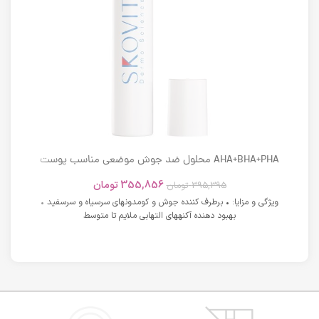
AHA+BHA+PHA محلول ضد جوش موضعی مناسب پوست
های دارای آکنه اسکوویت
355,856
تومان
395,395
تومان
ویژگی و مزایا: • برطرف کننده جوش و کومدونهای سرسیاه و سرسفید •
بهبود دهنده آکنههای التهابی ملایم تا متوسط