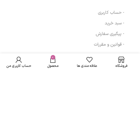
- حساب کاربری
- سبد خرید
- پیگیری سفارش
- قوانین و مقررات
در انبار
لوسیون ملایم
موجود
0
2,293,348
تومان
مسیرهای ارتباطی
200 میلی لیتر ام
نمی
بی کی
فروشگاه
علاقه مندی ها
محصول
حساب کاربری من
باشد
تهران
نمادهای ما