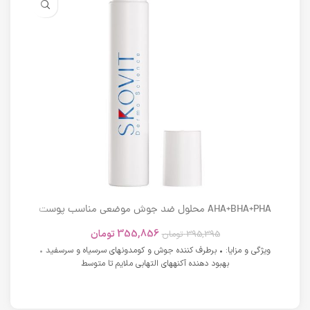
AHA+BHA+PHA محلول ضد جوش موضعی مناسب پوست
های دارای آکنه اسکوویت
355,856
تومان
395,395
تومان
ویژگی و مزایا: • برطرف کننده جوش و کومدونهای سرسیاه و سرسفید •
بهبود دهنده آکنههای التهابی ملایم تا متوسط