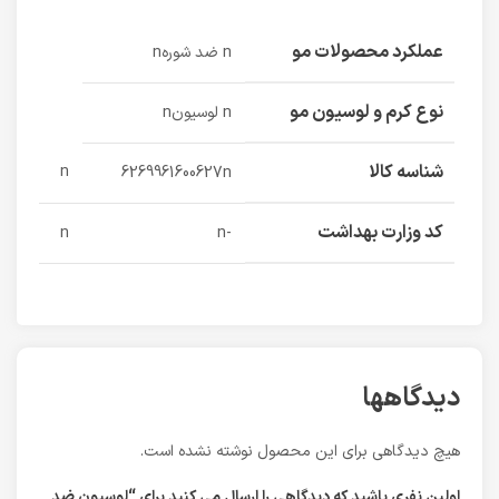
عملکرد محصولات مو
n ضد شورهn
نوع کرم و لوسیون مو
n لوسیونn
شناسه کالا
n
6269961600627n
کد وزارت بهداشت
n
-n
دیدگاهها
هیچ دیدگاهی برای این محصول نوشته نشده است.
اولین نفری باشید که دیدگاهی را ارسال می کنید برای “لوسیون ضد