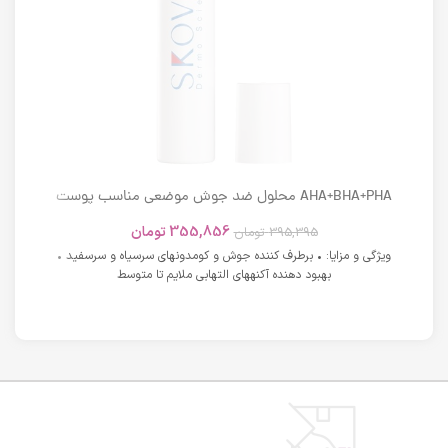
AHA+BHA+PHA محلول ضد جوش موضعی مناسب پوست
های دارای آکنه اسکوویت
355,856
تومان
395,395
تومان
ویژگی و مزایا: • برطرف کننده جوش و کومدونهای سرسیاه و سرسفید •
بهبود دهنده آکنههای التهابی ملایم تا متوسط