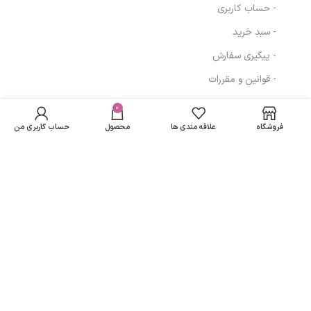
- حساب کاربری
- سبد خرید
- پیگیری سفارش
- قوانین و مقررات
در انبار
لوسیون بدن
موجود
0
645,000
تومان
مسیرهای ارتباطی
پسوریازیس سریتا
نمی
حجم 250 میلی لیتر
فروشگاه
علاقه مندی ها
محصول
حساب کاربری من
باشد
تهران
نمادهای ما