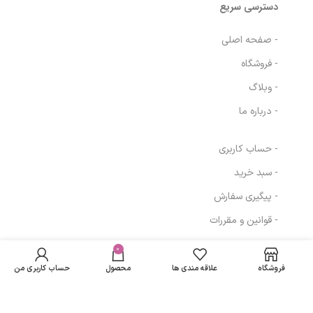
دسترسی سریع
- صفحه اصلی
- فروشگاه
- وبلاگ
- درباره ما
- حساب کاربری
- سبد خرید
- پیگیری سفارش
- قوانین و مقررات
در انبار
فوم پاک کننده
موجود
0
1,275,058
تومان
مسیرهای ارتباطی
نمی
صورت کلایتون
فروشگاه
علاقه مندی ها
محصول
حساب کاربری من
باشد
تهران