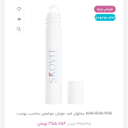
فروش ویژه
فرو
اتمام موجودی
اتما
AHA+BHA+PHA محلول ضد جوش موضعی مناسب پوست
های دارای آکنه اسکوویت
355,856
تومان
395,395
تومان