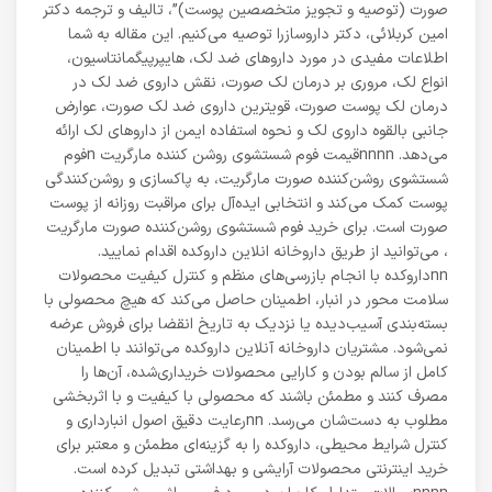
صورت (توصیه و تجویز متخصصین پوست)”، تالیف و ترجمه دکتر
امین کربلائی، دکتر داروسازرا توصیه می‌کنیم. این مقاله به شما
اطلاعات مفیدی در مورد داروهای ضد لک، هایپرپیگمانتاسیون،
انواع لک، مروری بر درمان لک صورت، نقش داروی ضد لک در
درمان لک پوست صورت، قویترین داروی ضد لک صورت، عوارض
جانبی بالقوه داروی لک و نحوه استفاده ایمن از داروهای لک ارائه
می‌دهد. nnnnقیمت فوم شستشوی روشن کننده مارگریت nفوم
شستشوی روشن‌کننده صورت مارگریت، به پاکسازی و روشن‌کنندگی
پوست کمک می‌کند و انتخابی ایده‌آل برای مراقبت روزانه از پوست
صورت است. برای خرید فوم شستشوی روشن‌کننده صورت مارگریت
، می‌توانید از طریق داروخانه انلاین داروکده اقدام نمایید.
nnداروکده با انجام بازرسی‌های منظم و کنترل کیفیت محصولات
سلامت محور در انبار، اطمینان حاصل می‌کند که هیچ محصولی با
بسته‌بندی آسیب‌دیده یا نزدیک به تاریخ انقضا برای فروش عرضه
نمی‌شود. مشتریان داروخانه آنلاین داروکده می‌توانند با اطمینان
کامل از سالم بودن و کارایی محصولات خریداری‌شده، آن‌ها را
مصرف کنند و مطمئن باشند که محصولی با کیفیت و با اثربخشی
مطلوب به دست‌شان می‌رسد. nnرعایت دقیق اصول انبارداری و
کنترل شرایط محیطی، داروکده را به گزینه‌ای مطمئن و معتبر برای
خرید اینترنتی محصولات آرایشی و بهداشتی تبدیل کرده است.