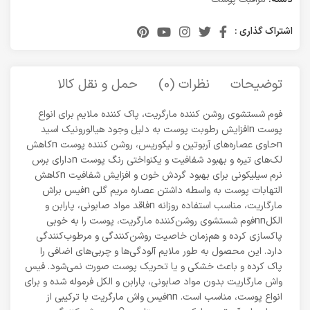
اشتراک گذاری :
توضیحات
نظرات (0)
حمل و نقل کالا
فوم شستشوی روشن کننده مارگریت، پاک کننده ملایم برای انواع
پوست nافزایش رطوبت پوست به دلیل وجود هیالورونیک اسید
nحاوی عصاره‌های آربوتین و لیکوریس، روشن کننده پوست nکاهش
لک‌های تیره و بهبود شفافیت و یکنواختی رنگ پوست nدارای برس
نرم سیلیکونی برای بهبود گردش خون و افزایش شفافیت nکاهش
التهابات پوست به واسطه داشتن عصاره مریم گلی nفیس براش
مارگاریت، مناسب استفاده روزانه nفاقد مواد صابونی، پارابن و
الکلnnفوم شستشوی روشن‌کننده مارگریت، پوست را به خوبی
پاکسازی کرده و هم‌زمان خاصیت روشن‌کنندگی و مرطوب‌کنندگی
دارد. این محصول به طور ملایم آلودگی‌ها و چربی‌های اضافی را
پاک کرده و باعث خشکی و یا تحریک پوست صورت نمی‌شود. فیس
واش مارگاریت بدون مواد صابونی، پارابن و الکل فرموله شده و برای
انواع پوست، مناسب است. nnفیس واش مارگریت با ترکیبی از