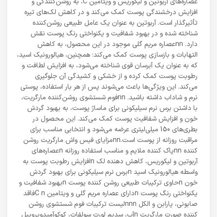
عصاره‌های آربوتین و لیکوریس و ویتامین C، به روشن‌کنندگی و
افزایش درخشندگی پوست کمک می‌کند و در کاهش لک‌های تیره
تأثیرگذار است. آربوتین به عنوان یک عامل طبیعی روشن‌کننده
شناخته شده و در بهبود شفافیت و یکنواختی رنگ پوست نقش
دارد. nnعصاره مریم گلی موجود در این محصول، به کاهش
التهابات و بازسازی پوست کمک می‌کند؛ همچنین، هیالورونیک اسید،
که به عنوان یک آبرسان قوی شناخته می‌شود، به افزایش لطافت و
رطوبت پوست کمک کرده و از خشکی و کشیدگی آن جلوگیری
می‌کند. این ویژگی‌ها باعث می‌شوند پس از هر بار استفاده، پوستی
نرم و شاداب داشته باشید. nnفوم شستشوی روشن‌کننده مارگریت،
با داشتن برس نرم سیلیکونی برای ماساژ پوست، به بهبود گردش
خون و افزایش شفافیت پوست کمک می‌کند. این محصول در
بطری‌های 150 میلی‌لیتری عرضه می‌شود و انتخابی مناسب برای
مراقبت روزانه از پوست است.nnمزایای فیس واش مارگریت روشن
کننده nnپاک کننده ملایم و مناسب استفاده روزانه nعصاره‌های
آربوتین و لیکوریس، کاهش دهنده لک‌ nافزایش رطوبت پوست به
واسطه هیالورونیک اسید nبرس نرم سیلیکونی برای بهبود گردش
خون nحاوی ترکیبات طبیعی روشن کننده پوست nبهبود شفافیت و
یکنواختی رنگ پوست nدارای عصاره مریم گلی و ویتامین C nفاقد
صابونی، پارابن و الکل nnnلیست ترکیبات فوم شستشوی روشن
کننده صورت مارگریت nآب، سدیم لورت سولفات، کوکوآمیدوپروپیل