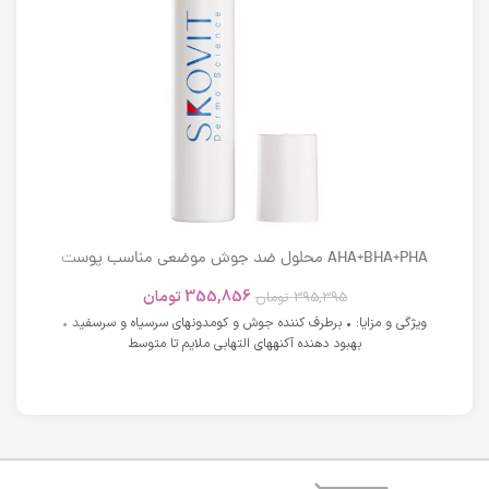
AHA+BHA+PHA محلول ضد جوش موضعی مناسب پوست
های دارای آکنه اسکوویت
355,856
تومان
395,395
تومان
ویژگی و مزایا: • برطرف کننده جوش و کومدونهای سرسیاه و سرسفید •
بهبود دهنده آکنههای التهابی ملایم تا متوسط