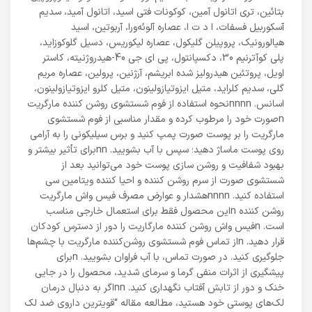
بتائین، تری اتانول آمین، کوکونات فتی اسید، اتانول آمید، سدیم
آسکوربیل فسفات، ا د ت ا، عصاره آلوئه‌ورا، آربوتین، اسید
هیالورونیک، پروپیلن گلیکول، عصاره لیکوریس، دسیل گلوکوزاید،
پلی کوآترنیم 30، دکسپانتول، پی ای جی 40-هیدروژنیته، کاستر
اویل، پروتئین هیدرولیز شده ابریشم، آرژنین، پرولین، عصاره مریم
گلی، سدیم کلراید، متیل ایزوتیازولینون، متیل کلرو ایزوتیازولینون،
اسانس. nnnnنحوه استفاده از فوم شستشوی روشن کننده مارگریت
nصورت خود را مرطوب کرده و مقدار مناسبی از فوم شستشوی
مارگریت را بر پوست صورت پمپ کنید و برس سیلیکونی را به آرامی
روی پوست ماساژ دهید؛ سپس با آب بشویید. nnبرای تأثیر بیشتر و
بهبود شفافیت و روشن سازی پوست خود می‌توانید بعد از
شستشوی صورت از سرم روشن کننده و احیا کننده ویتامین سی
استفاده کنید. nnnnهشدار و عوارض مصرف فیس واش مارگریت
روشن کننده nاین محصول فقط برای استعمال خارجی مناسب
است. nفیس واش روشن کننده مارگاریت را دور از دسترس کودکان
قرار دهید. nاز تماس فوم شستشوی روشن‌کننده مارگریت با چشم‌ها
جلوگیری کنید. در صورت تماس، با آب فراوان بشویید. nبرای
پیشگیری از اثرات منفی گرما و سرمای شدید، محصول را در جایی
خنک و دور از تابش آفتاب نگهداری کنید. nnاگر به دنبال درمان
لک‌های پوستی خود هستید، مطالعه مقاله “قویترین داروی ضد لک