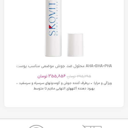
AHA+BHA+PHA محلول ضد جوش موضعی مناسب پوست
های دارای آکنه اسکوویت
355,856
تومان
395,395
تومان
ویژگی و مزایا: • برطرف کننده جوش و کومدونهای سرسیاه و سرسفید •
بهبود دهنده آکنههای التهابی ملایم تا متوسط