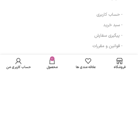
- حساب کاربری
- سبد خرید
- پیگیری سفارش
فلوئید ضد آفتاب
- قوانین و مقررات
SPF 50 ویتالیر
در انبار
مدل Whitevit
موجود
0
520,340
تومان
مسیرهای ارتباطی
مناسب انواع پوست
نمی
کدر و دارای لک
فروشگاه
علاقه مندی ها
محصول
حساب کاربری من
باشد
حجم 50 میلی لیتر
تهران
– بی رنگ
نمادهای ما