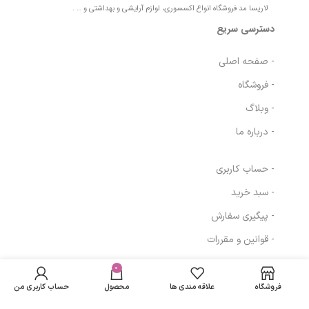
لاریسا مد فروشگاه انواع اکسسوری، لوازم آرایشی و بهداشتی و … .
دسترسی سریع
- صفحه اصلی
- فروشگاه
- وبلاگ
- درباره ما
- حساب کاربری
- سبد خرید
- پیگیری سفارش
- قوانین و مقررات
فلوئید ضد آفتاب
در انبار
SPF 50 ویتالیر مدل
موجود
0
520,916
تومان
مسیرهای ارتباطی
نمی
Sensitive حجم 50
فروشگاه
علاقه مندی ها
محصول
حساب کاربری من
باشد
میلی لیتر – بی رنگ
تهران