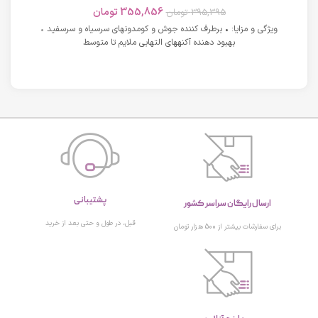
های دارای آکنه اسکوویت
355,856
تومان
395,395
تومان
ویژگی و مزایا: • برطرف کننده جوش و کومدونهای سرسیاه و سرسفید •
بهبود دهنده آکنههای التهابی ملایم تا متوسط
پشتیبانی
ارسال رایگان سراسر کشور
قبل، در طول و حتی بعد از خرید
برای سفارشات بیشتر از 500 هزار تومان