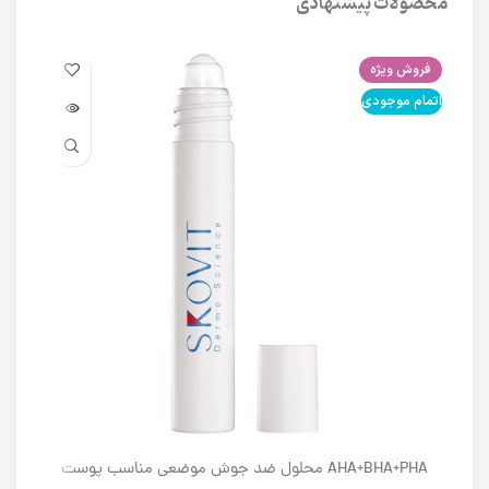
محصولات پیشنهادی
فروش ویژه
فرو
اتمام موجودی
اتما
AHA+BHA+PHA محلول ضد جوش موضعی مناسب پوست