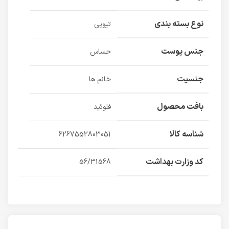
نوع بسته بندی
تیوپی
جنس پوست
حساس
جنسیت
خانم ها
بافت محصول
فلوئید
شناسه کالا
6267552803051
کد وزارت بهداشت
56/31568