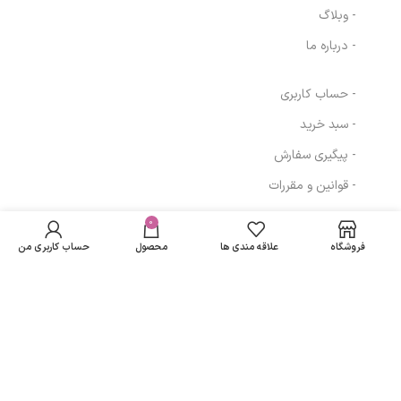
- وبلاگ
- درباره ما
- حساب کاربری
- سبد خرید
- پیگیری سفارش
- قوانین و مقررات
در انبار
فلوئید ضد آفتاب
940,000
تومان
موجود
0
مسیرهای ارتباطی
SPF با خاصیت
نمی
846,000
تومان
ضد لک سیسپرسا
فروشگاه
علاقه مندی ها
محصول
حساب کاربری من
باشد
تهران
نمادهای ما