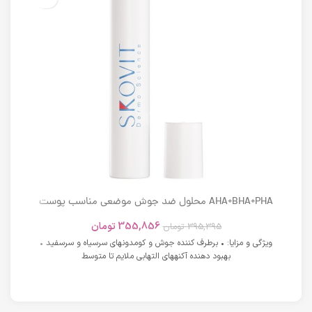
AHA+BHA+PHA محلول ضد جوش موضعی مناسب پوست
های دارای آکنه اسکوویت
355,856
تومان
395,395
تومان
ویژگی و مزایا: • برطرف کننده جوش و کومدونهای سرسیاه و سرسفید •
بهبود دهنده آکنههای التهابی ملایم تا متوسط