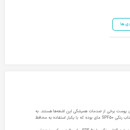
دی ها
ان پوست برخی از صدمات همیشگی این اشعه‌ها هستند. به
همین دلیل دیگر استفاده از ضدآفتاب یک حق انتخاب نیست بلکه ضرورت است. یکی از جدید‌ترین محصولات در این زمینه، فلوئید ضد‌آفتاب رنگی SPF50 مای بوده که با یکبار استفاده به محافظ