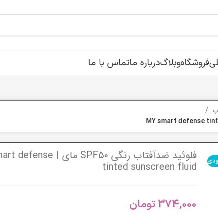
ی
فروشگاه
وبلاگ
درباره ما
تماس با ما
اب
فلوئید ضد‌آفتاب رنگی SPF50 مای | 
ودی
tinted sunscreen fluid
374,000
تومان