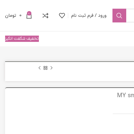
0
ورود / فرم ثبت نام
0
تومان
تخفیف شگفت انگیز
MY smart defense