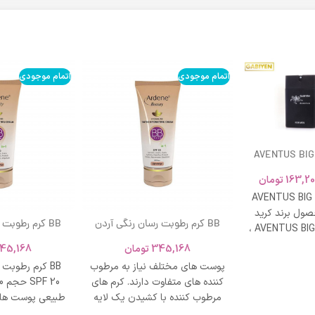
اتمام موجودی
اتمام موجودی
AVENTUS BIG
163,20
تومان
AVENTUS BIG
ول برند کرید
BB کرم رطوبت رسان رنگی آردن
BB کرم رطوبت
ادکلن AVENTUS BIG MODERN ،
SPF 20 حجم 40 میلی لیتر – بژ
و نشاط و وقار
345,168
تومان
45,168
روشن
طبی
پوست های مختلف نیاز به مرطوب
BB کرم رطوبت
کننده های متفاوت دارند. کرم های
مرطوب کننده با کشیدن یک لایه
طبیعی پوست های
محافظت روی