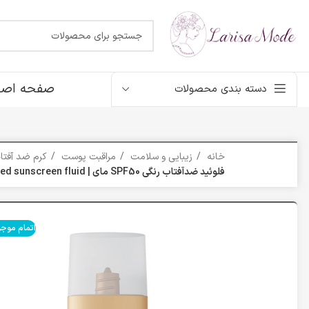
صفحه اصل
دسته بندی محصولات
خانه
زیبایی و سلامت
مراقبت پوست
کرم ضد آفت
فلوئید ضد‌آفتاب رنگی SPF50 مای | MY smart defense tinted sunscreen fluid
اتمام موج