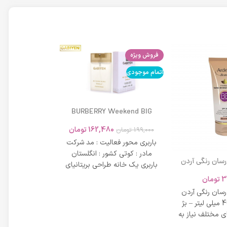
فروش ویژه
اتمام موجودی
اتمام موجودی
BURBERRY Weekend BIG
MODERN 45ml
162,480
تومان
199,000
تومان
باربری محور فعالیت : مد شرکت
مادر : کوتی کشور : انگلستان
 رسان رنگی آردن
باربری یک خانه طراحی بریتانیای
SPF 20 حجم 40 میلی لیتر – بژ
میلی لیتر
لوکس است که
3
تومان
42,734
عی
 رسان رنگی آردن
مشخصات دی دی 
SPF 20 حجم 40 میلی لیتر – بژ
 مختلف نیاز به
بر خاصیت پو
پوست، عم