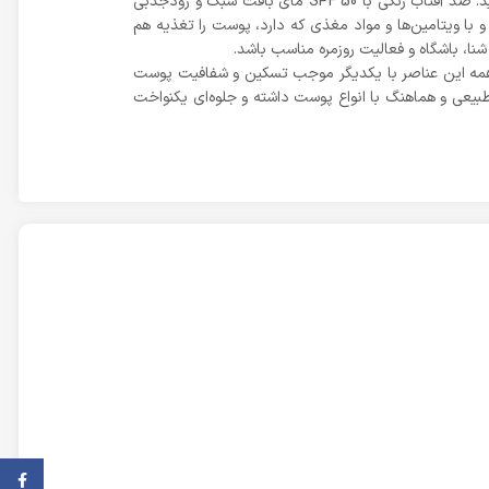
اگر به دلیل حس سنگینی و چربی کرم‌های ضدآفتاب، تمایل چندانی به مصرف مداوم کرم ضدآفتاب ندارید، فلوئید مای رنگی را امتحان کنید. ضد آفتاب رنگی با SPF 50 مای بافت سبک و زودجذبی
ت دیفنس SPF50 مای، برای استفاده روزانه مناسب بوده و با ویتامین‌ها و مواد مغذی که دارد، پوست را تغذیه هم
نا، باشگاه و فعالیت روزمره مناسب باشد.
کیب همه این عناصر با یکدیگر موجب تسکین و شفافیت پوست
بیعی و هماهنگ با انواع پوست داشته و جلوه‌ای یکنواخت
فیس ب