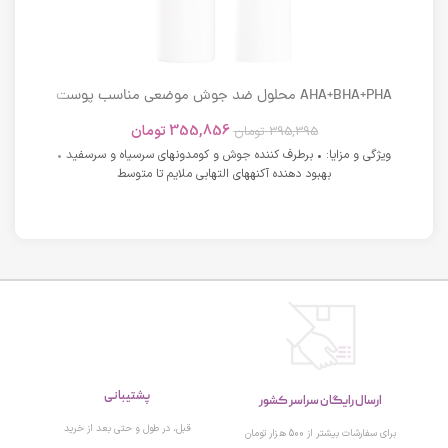
AHA+BHA+PHA محلول ضد جوش موضعی مناسب پوست
های دارای آکنه اسکوویت
355,856
تومان
395,395
تومان
ویژگی و مزایا: • برطرف کننده جوش و کومدونهای سرسیاه و سرسفید •
بهبود دهنده آکنههای التهابی ملایم تا متوسط
پشتیبانی
ارسال رایگان سراسر کشور
قبل، در طول و حتی بعد از خرید
برای سفارشات بیشتر از 500 هزار تومان