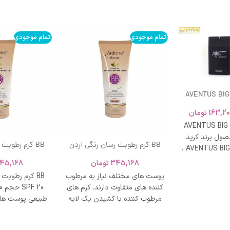
اتمام موجودی
اتمام موجودی
AVENTUS BIG
163,20
تومان
AVENTUS BIG
ول برند کرید
BB کرم رطوبت رسان رنگی آردن
BB کرم رطوبت
ادکلن AVENTUS BIG MODERN ،
SPF 20 حجم 40 میلی لیتر – بژ
و نشاط و وقار
345,168
تومان
45,168
روشن
طبی
پوست های مختلف نیاز به مرطوب
BB کرم رطوبت
کننده های متفاوت دارند. کرم های
مرطوب کننده با کشیدن یک لایه
طبیعی پوست های
محافظت روی