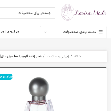
صفحه اصل
دسته بندی محصولات
خانه
زیبایی و سلامت
عطر زنانه لاوینیا 100 میل مای|My Lavinia Edt 100ml
اتمام موج