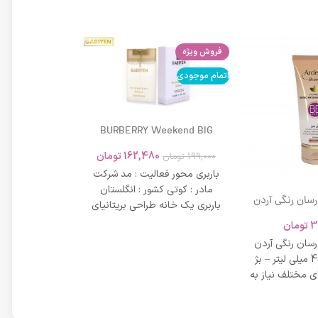
فروش ویژه
اتمام موجودی
اتمام موجودی
BURBERRY Weekend BIG
MODERN 45ml
162,480
تومان
199,000
تومان
باربری محور فعالیت : مد شرکت
مادر : کوتی کشور : انگلستان
 رسان رنگی آردن
باربری یک خانه طراحی بریتانیای
SPF 20 حجم 40 میلی لیتر – بژ
میلی لیتر
لوکس است که
3
تومان
42,734
عی
 رسان رنگی آردن
مشخصات دی دی 
SPF 20 حجم 40 میلی لیتر – بژ
 مختلف نیاز به
بر خاصیت پو
پوست، عم