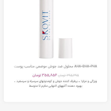
AHA+BHA+PHA محلول ضد جوش موضعی مناسب پوست
های دارای آکنه اسکوویت
355,856
تومان
395,395
تومان
ویژگی و مزایا: • برطرف کننده جوش و کومدونهای سرسیاه و سرسفید •
بهبود دهنده آکنههای التهابی ملایم تا متوسط