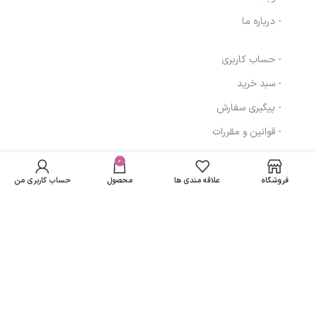
- درباره ما
- حساب کاربری
- سبد خرید
- پیگیری سفارش
- قوانین و مقررات
عطر جیبی برندینی
در انبار
یلو دیاموند
موجود
0
309,540
تومان
مسیرهای ارتباطی
Brandini Yellow
نمی
Diamond زنانه
فروشگاه
علاقه مندی ها
محصول
حساب کاربری من
باشد
33 میلی لیتر
تهران
نمادهای ما