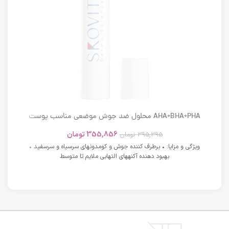
AHA+BHA+PHA محلول ضد جوش موضعی مناسب پوست
های دارای آکنه اسکوویت
355,856
تومان
395,395
تومان
ویژگی و مزایا: • برطرف کننده جوش و کومدونهای سرسیاه و سرسفید •
بهبود دهنده آکنههای التهابی ملایم تا متوسط