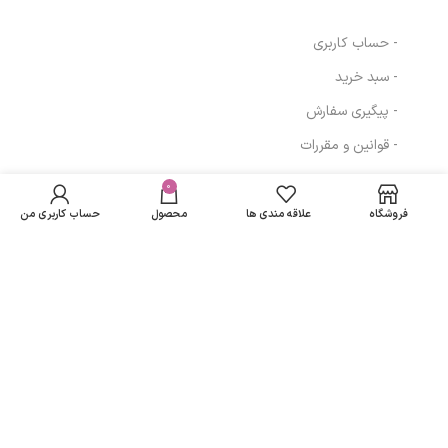
- حساب کاربری
- سبد خرید
- پیگیری سفارش
- قوانین و مقررات
عطر جیبی برندینی
در انبار
اوریانا Brandini
موجود
0
309,540
تومان
مسیرهای ارتباطی
نمی
Oriana زنانه 33
فروشگاه
علاقه مندی ها
محصول
حساب کاربری من
باشد
میلی لیتر
تهران
نمادهای ما