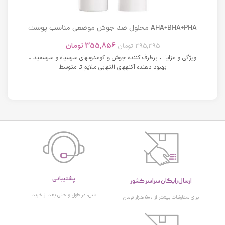
AHA+BHA+PHA محلول ضد جوش موضعی مناسب پوست
های دارای آکنه اسکوویت
355,856
تومان
395,395
تومان
ویژگی و مزایا: • برطرف کننده جوش و کومدونهای سرسیاه و سرسفید •
بهبود دهنده آکنههای التهابی ملایم تا متوسط
پشتیبانی
ارسال رایگان سراسر کشور
قبل، در طول و حتی بعد از خرید
برای سفارشات بیشتر از 500 هزار تومان