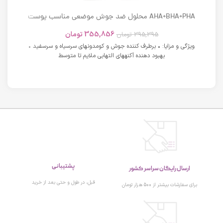
AHA+BHA+PHA محلول ضد جوش موضعی مناسب پوست
های دارای آکنه اسکوویت
355,856
تومان
395,395
تومان
ویژگی و مزایا: • برطرف کننده جوش و کومدونهای سرسیاه و سرسفید •
بهبود دهنده آکنههای التهابی ملایم تا متوسط
پشتیبانی
ارسال رایگان سراسر کشور
قبل، در طول و حتی بعد از خرید
برای سفارشات بیشتر از 500 هزار تومان