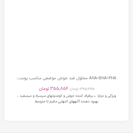
AHA+BHA+PHA محلول ضد جوش موضعی مناسب پوست
های دارای آکنه اسکوویت
355,856
تومان
395,395
تومان
ویژگی و مزایا: • برطرف کننده جوش و کومدونهای سرسیاه و سرسفید •
بهبود دهنده آکنههای التهابی ملایم تا متوسط