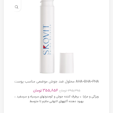
AHA+BHA+PHA محلول ضد جوش موضعی مناسب پوست
های دارای آکنه اسکوویت
355,856
تومان
395,395
تومان
ویژگی و مزایا: • برطرف کننده جوش و کومدونهای سرسیاه و سرسفید •
بهبود دهنده آکنههای التهابی ملایم تا متوسط