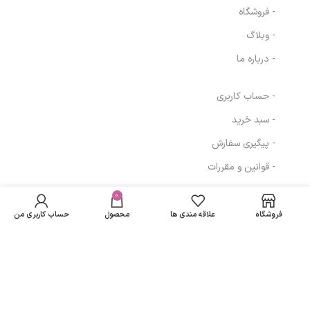
- فروشگاه
- وبلاگ
- درباره ما
- حساب کاربری
- سبد خرید
- پیگیری سفارش
- قوانین و مقررات
شامپو گیاهی مناسب
در انبار
موهای چرب رازیانه
موجود
0
172,000
تومان
مسیرهای ارتباطی
مای|fennel
نمی
extract shampoo
فروشگاه
علاقه مندی ها
محصول
حساب کاربری من
باشد
my
تهران
نمادهای ما