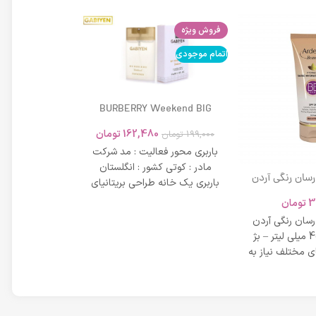
فروش ویژه
اتمام موجودی
اتمام موجودی
BURBERRY Weekend BIG
MODERN 45ml
162,480
تومان
199,000
تومان
باربری محور فعالیت : مد شرکت
مادر : کوتی کشور : انگلستان
 رسان رنگی آردن
باربری یک خانه طراحی بریتانیای
SPF 20 حجم 40 میلی لیتر – بژ
میلی لیتر
لوکس است که
3
تومان
42,734
عی
 رسان رنگی آردن
مشخصات دی دی 
SPF 20 حجم 40 میلی لیتر – بژ
 مختلف نیاز به
بر خاصیت پو
پوست، عم