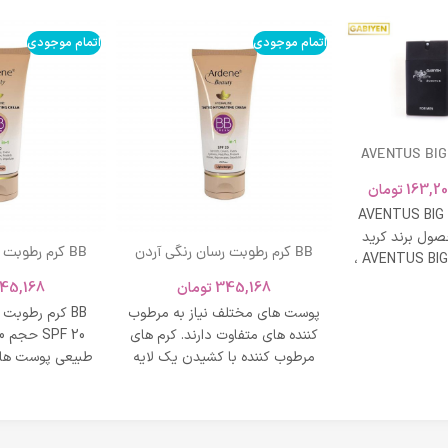
اتمام موجودی
اتمام موجودی
AVENTUS BIG
163,20
تومان
AVENTUS BIG
ول برند کرید
BB کرم رطوبت رسان رنگی آردن
BB کرم رطوبت
ادکلن AVENTUS BIG MODERN ،
SPF 20 حجم 40 میلی لیتر – بژ
و نشاط و وقار
345,168
تومان
45,168
روشن
طبی
پوست های مختلف نیاز به مرطوب
BB کرم رطوبت
کننده های متفاوت دارند. کرم های
مرطوب کننده با کشیدن یک لایه
طبیعی پوست های
محافظت روی