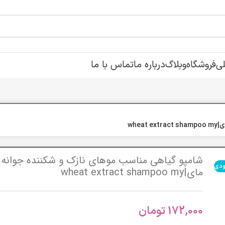
ی
فروشگاه
وبلاگ
درباره ما
تماس با ما
whe
شامپو گیاهی مناسب مو‌های نازک و شکننده جوانه 
ودی
مای|wheat extract shampoo my
172,000
تومان