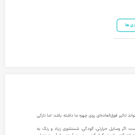
دی ها
د تاثیر فوق‌العاده‌ای روی چهره ما داشته باشد؛ اما نازکی
‌های موجود در بازار، بهترین گزینه برای مو‌های شکننده و نازک، شامپو گیاهی جوانه گندم مای در حجم 400 میل است. اگر وسایل حرارتی، آلودگی، شستشوی زیاد و رنگ به