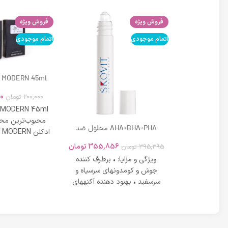
فروش ویژه
فروش ویژه
اتمام موجودی
اتمام موجودی
 MODERN 45ml
0
200,000
تومان
 MODERN 45ml
محبوب‌ترین محص
DD کرم لافارر شماره 02 حجم 33
AHA+BHA+PHA محلول ضد
 بژ روشن
جوش موضعی مناسب پوست
در عین شادابی 
تومان
355,856
تومان
395,395
تومان
های دارای آکنه اسکوویت
رم لافارر بژ
ویژگی و مزایا: • برطرف کننده
روشن dd کرم لافارر شماره 2 علاوه
جوش و کومدونهای سرسیاه و
نندگی عیوب
سرسفید • بهبود دهنده آکنههای
کرد های
التهابی ملایم تا متوسط