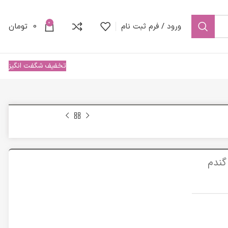
0
ورود / فرم ثبت نام
0
تومان
تخفیف شگفت انگیز
گندم