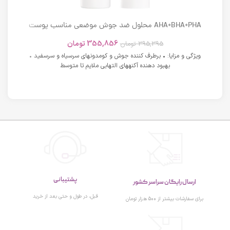
AHA+BHA+PHA محلول ضد جوش موضعی مناسب پوست
های دارای آکنه اسکوویت
355,856
تومان
395,395
تومان
ویژگی و مزایا: • برطرف کننده جوش و کومدونهای سرسیاه و سرسفید •
بهبود دهنده آکنههای التهابی ملایم تا متوسط
پشتیبانی
ارسال رایگان سراسر کشور
قبل، در طول و حتی بعد از خرید
برای سفارشات بیشتر از 500 هزار تومان