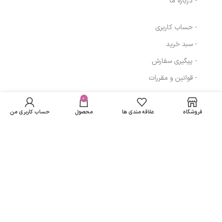
- درباره ما
- حساب کاربری
- سبد خرید
- پیگیری سفارش
- قوانین و مقررات
در انبار
شامپو نوزاد آردن
موجود
0
94,921
تومان
مسیرهای ارتباطی
نمی
حجم 200 میلی لیتر
فروشگاه
علاقه مندی ها
محصول
حساب کاربری من
باشد
تهران
نمادهای ما