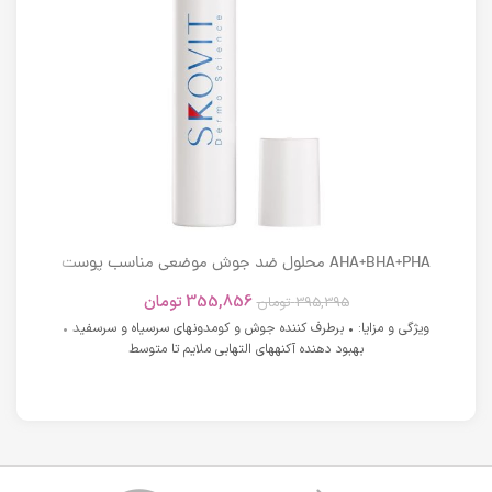
AHA+BHA+PHA محلول ضد جوش موضعی مناسب پوست
های دارای آکنه اسکوویت
355,856
تومان
395,395
تومان
ویژگی و مزایا: • برطرف کننده جوش و کومدونهای سرسیاه و سرسفید •
بهبود دهنده آکنههای التهابی ملایم تا متوسط