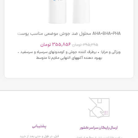
AHA+BHA+PHA محلول ضد جوش موضعی مناسب پوست
های دارای آکنه اسکوویت
355,856
تومان
395,395
تومان
ویژگی و مزایا: • برطرف کننده جوش و کومدونهای سرسیاه و سرسفید •
بهبود دهنده آکنههای التهابی ملایم تا متوسط
پشتیبانی
ارسال رایگان سراسر کشور
قبل، در طول و حتی بعد از خرید
برای سفارشات بیشتر از 500 هزار تومان