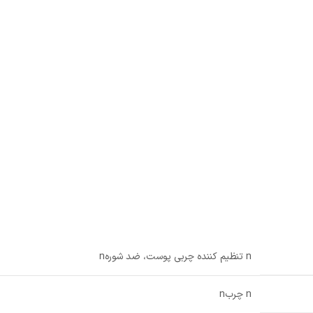
n تنظیم کننده چربی پوست، ضد شورهn
n چربn