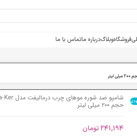
ی
فروشگاه
وبلاگ
درباره ما
تماس با ما
شامپو ضد شوره موهای چرب درم
ودی
حجم 200 میلی لیتر
241,194
تومان