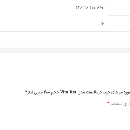
6269961600184n
-n
مالیفت مدل Vita-Ker حجم 200 میلی لیتر”
*
اری شده‌اند