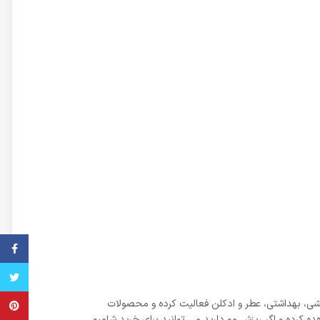
فیس ب
تویتر
ایشی، بهداشتی، عطر و ادکلن فعالیت کرده و محصولات
پینترس
 کرده و اگر ریزش مو دارید می توانید برای خرید شامپو