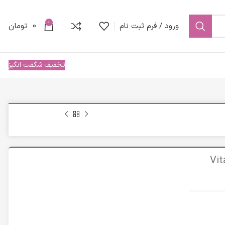
0
ورود / فرم ثبت نام
0
تومان
تخفیف شگفت انگیز
الیفت مدل Vita-Ker