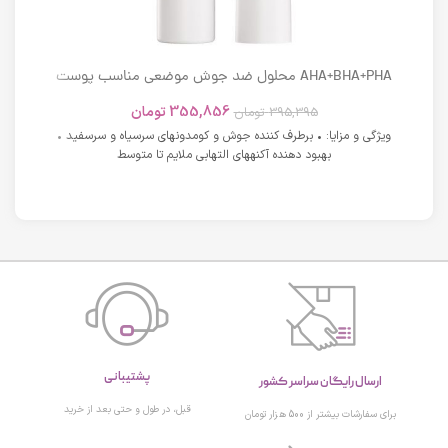
AHA+BHA+PHA محلول ضد جوش موضعی مناسب پوست
های دارای آکنه اسکوویت
355,856
تومان
395,395
تومان
ویژگی و مزایا: • برطرف کننده جوش و کومدونهای سرسیاه و سرسفید •
بهبود دهنده آکنههای التهابی ملایم تا متوسط
پشتیبانی
ارسال رایگان سراسر کشور
قبل، در طول و حتی بعد از خرید
برای سفارشات بیشتر از 500 هزار تومان