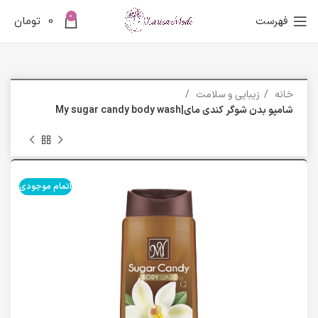
0
فهرست
0
تومان
خانه
زیبایی و سلامت
شامپو بدن شوگر کندی مای|My sugar candy body wash
اتمام موجودی