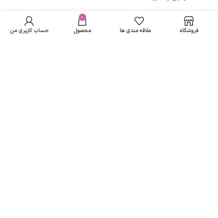
شامپو بدن شوگر
در انبار
کندی مای|My
موجود
0
143,000
تومان
مسیرهای ارتباطی
نمی
sugar candy body
فروشگاه
علاقه مندی ها
محصول
حساب کاربری من
باشد
wash
تهران
نمادهای ما
تمامی حقوق متعلق به
لاریسا مد
می باشد