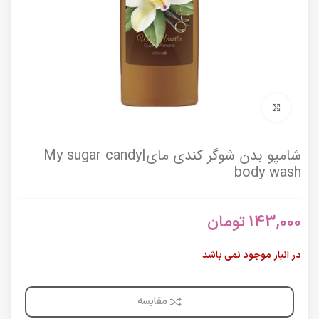
برای بزرگنمایی کلیک کنید
شامپو بدن شوگر کندی مای|My sugar candy
body wash
143,000
تومان
در انبار موجود نمی باشد
مقایسه