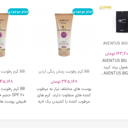
اتمام موجودی
اتمام موجودی
AVENTUS BIG
163,20
تومان
AVENTUS BIG
ول برند کرید
BB کرم رطوبت رسان رنگی آردن
BB کرم رطوبت
ادکلن AVENTUS BIG MODERN ،
SPF 20 حجم 40 میلی لیتر – بژ
و نشاط و وقار
345,168
تومان
45,168
روشن
طبی
پوست های مختلف نیاز به مرطوب
BB کرم رطوبت
کننده های متفاوت دارند. کرم های
مرطوب کننده با کشیدن یک لایه
طبیعی پوست های
محافظت روی