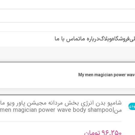
ی
فروشگاه
وبلاگ
درباره ما
تماس با ما
پو بدن انرژی بخش مردانه مجیشن پاور ویو مای من|My men magician power wave
شامپو بدن انرژی بخش مردانه مجیشن پاور ویو ما
ودی
من|My men magician power wave body shampoo
96,250
تومان