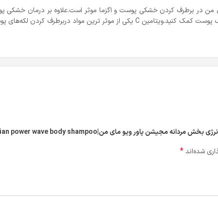
نه مای من در برطرف کردن خشکی پوست و اگزما موثر است.علاوه بر درمان خشکی پو
مای من می‌توانید به ساخت کلاژن و جلوگیری از تغییر رنگ پوست کمک کنید.ویتامین C یک
پاور ویو مای من|My men magician power wave body shampoo”
*
اری شده‌اند