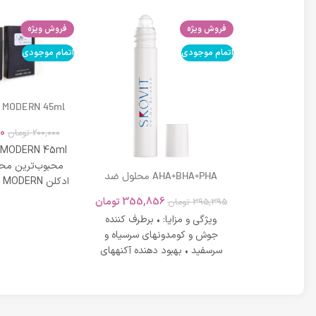
فروش ویژه
فروش ویژه
اتمام موجودی
اتمام موجودی
 MODERN 45ml
0
200,000
تومان
 MODERN 45ml
محبوب‌ترین محص
DD کرم لافارر شماره 02 حجم 33
AHA+BHA+PHA محلول ضد
 بژ روشن
جوش موضعی مناسب پوست
در عین شادابی 
تومان
355,856
تومان
395,395
تومان
های دارای آکنه اسکوویت
رم لافارر بژ
ویژگی و مزایا: • برطرف کننده
روشن dd کرم لافارر شماره 2 علاوه
جوش و کومدونهای سرسیاه و
نندگی عیوب
سرسفید • بهبود دهنده آکنههای
کرد های
التهابی ملایم تا متوسط