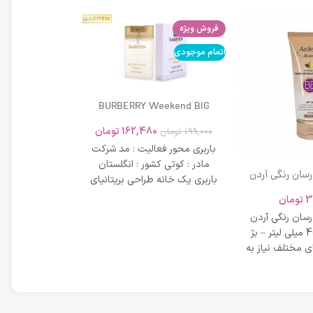
فروش ویژه
اتمام موجودی
اتمام موجودی
BURBERRY Weekend BIG
MODERN 45ml
162,480
تومان
199,000
تومان
باربری محور فعالیت : مد شرکت
مادر : کوتی کشور : انگلستان
 رسان رنگی آردن
باربری یک خانه طراحی بریتانیای
SPF 20 حجم 40 میلی لیتر – بژ
میلی لیتر
لوکس است که
3
تومان
42,734
عی
 رسان رنگی آردن
مشخصات دی دی 
SPF 20 حجم 40 میلی لیتر – بژ
 مختلف نیاز به
بر خاصیت پو
پوست، عم