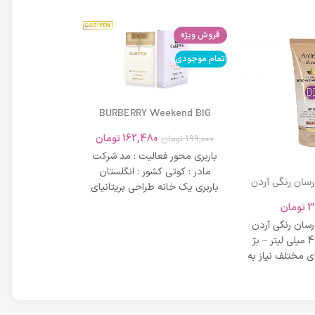
فروش ویژه
اتمام موجودی
اتمام موجودی
BURBERRY Weekend BIG
MODERN 45ml
162,480
تومان
199,000
تومان
باربری محور فعالیت : مد شرکت
مادر : کوتی کشور : انگلستان
 رسان رنگی آردن
باربری یک خانه طراحی بریتانیای
SPF 20 حجم 40 میلی لیتر – بژ
میلی لیتر
لوکس است که
3
تومان
42,734
عی
 رسان رنگی آردن
مشخصات دی دی 
SPF 20 حجم 40 میلی لیتر – بژ
 مختلف نیاز به
بر خاصیت پو
پوست، عم