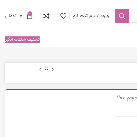
0
ورود / فرم ثبت نام
0
تومان
تخفیف شگفت انگیز
شامپو آنتی پسوریازیس سریتا مدل Derma PSO حجم 200