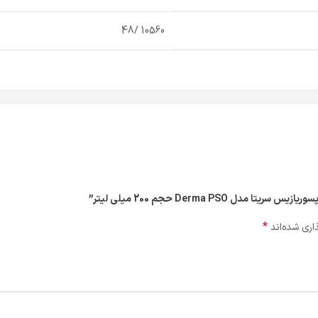
10560 /48
Derma PSO حجم 200 میلی لیتر”
*
اری شده‌اند