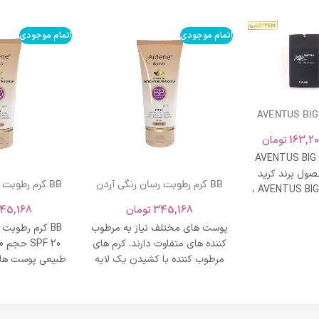
اتمام موجودی
اتمام موجودی
AVENTUS BIG
163,20
تومان
AVENTUS BIG
ول برند کرید
BB کرم رطوبت رسان رنگی آردن
BB کرم رطوبت
ادکلن AVENTUS BIG MODERN ،
SPF 20 حجم 40 میلی لیتر – بژ
و نشاط و وقار
345,168
تومان
45,168
روشن
طبی
پوست های مختلف نیاز به مرطوب
BB کرم رطوبت
کننده های متفاوت دارند. کرم های
مرطوب کننده با کشیدن یک لایه
طبیعی پوست های
محافظت روی