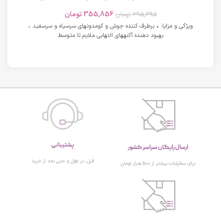
های دارای آکنه اسکوویت
355,856
تومان
395,395
تومان
ویژگی و مزایا: • برطرف کننده جوش و کومدونهای سرسیاه و سرسفید •
بهبود دهنده آکنههای التهابی ملایم تا متوسط
پشتیبانی
ارسال رایگان سراسر کشور
قبل، در طول و حتی بعد از خرید
برای سفارشات بیشتر از 500 هزار تومان