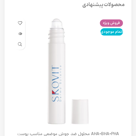
محصولات پیشنهادی
فروش ویژه
فرو
اتمام موجودی
اتما
AHA+BHA+PHA محلول ضد جوش موضعی مناسب پوست