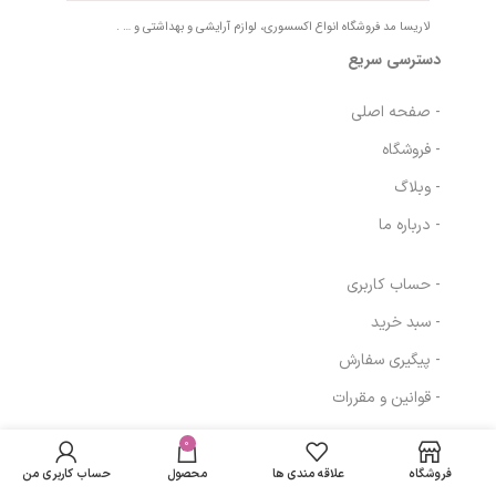
لاریسا مد فروشگاه انواع اکسسوری، لوازم آرایشی و بهداشتی و … .
دسترسی سریع
- صفحه اصلی
- فروشگاه
- وبلاگ
- درباره ما
- حساب کاربری
- سبد خرید
- پیگیری سفارش
- قوانین و مقررات
در انبار
سرم کانتور
موجود
0
1,244,390
تومان
مسیرهای ارتباطی
نمی
چشم کلایتون
فروشگاه
علاقه مندی ها
محصول
حساب کاربری من
باشد